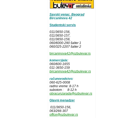
Savski venac, Beograd
Bircaninova 42
Studentski servis
011/3650-156,
011/3650-157
,
011/3650-159,
060/6000-290 šalter 1
060/325-2207 šalter 2
bircaninova42@ozbulevar.rs
komercijala:
060/600-1655
011-3650-159
bircaninova42@ozbulevar.rs
računovodstvo:
060-625-0008
radno vreme: 8-17 h
subotom : 8-12 h
obracunzarada@ozbulevar.rs
Glavni menadzer
011/3650-156,
063/266-307
office@ozbulevar.rs