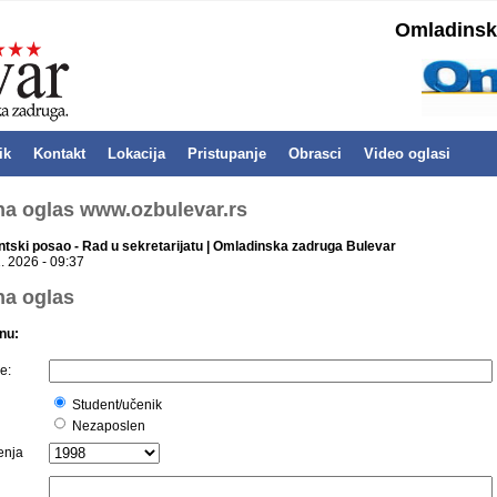
Omladinska
ik
Kontakt
Lokacija
Pristupanje
Obrasci
Video oglasi
 na oglas www.ozbulevar.rs
ntski posao - Rad u sekretarijatu | Omladinska zadruga Bulevar
. 2026 - 09:37
na oglas
nu:
e:
Student/učenik
Nezaposlen
enja