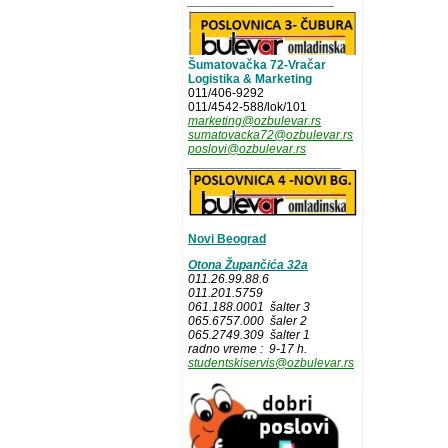
_____________________
Šumatovačka 72-Vračar
Logistika & Marketing
011/406-9292
011/4542-588/lok/101
marketing@ozbulevar.rs
sumatovacka72@ozbulevar.rs
poslovi@ozbulevar.rs
______________________
Novi Beograd
Otona Župančića 32a
011.26.99.88.6
011.201.5759
061.188.0001 šalter 3
065.6757.000 šaler 2
065.2749.309 šalter 1
radno vreme : 9-17 h.
studentskiservis@ozbulevar.rs