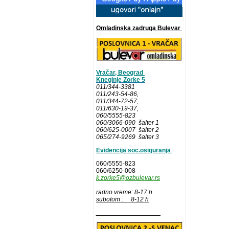
Omladinska zadruga Bulevar
Vračar, Beograd
Kneginje Zorke 5
011/344-3381
011/243-54-86
,
011/344-72-57,
011/630-19-37,
060/5555-823
060/3066-090 šalter 1
060/625-0007 šalter 2
065/274-9269 šalter 3
Evidencija soc.osiguranja
:
060/5555-823
060/6250-008
k.zorke5@ozbulevar.rs
radno vreme: 8-17 h
subotom : 8-12 h
__________________