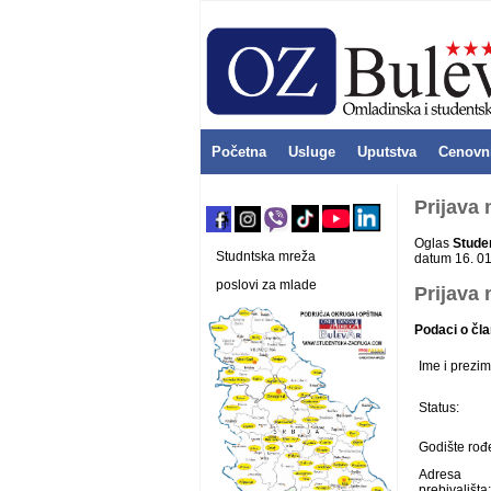
Početna
Usluge
Uputstva
Cenovn
Prijava
Oglas
Stude
Studntska mreža
datum 16. 01
poslovi za mlade
Prijava 
Podaci o čla
Ime i prezim
Status:
Godište rođ
Adresa
prebivališta: