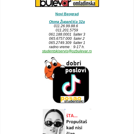
Novi Beograd
Otona Župančića 32a
011.26.99.88.6
011.201.5759
061.188.0001 šalter 3
065.6757.000 šaler 2
065.2749.309 šalter 1
radno vreme : 9-17 h.
studentskiservis@ozbulevar.rs