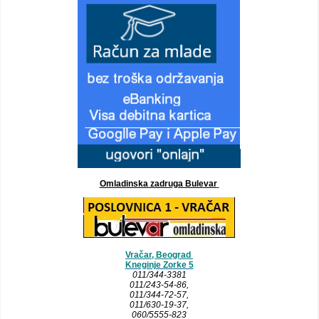
Omladinska zadruga Bulevar
Vračar, Beograd
Kneginje Zorke 5
011/344-3381
011/243-54-86
,
011/344-72-57,
011/630-19-37,
060/5555-823