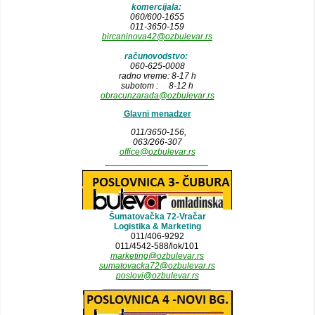
komercijala:
060/600-1655
011-3650-159
bircaninova42@ozbulevar.rs
računovodstvo:
060-625-0008
radno vreme: 8-17 h
subotom : 8-12 h
obracunzarada@ozbulevar.rs
Glavni menadzer
011/3650-156,
063/266-307
office@ozbulevar.rs
_____________________
Šumatovačka 72-Vračar
Logistika & Marketing
011/406-9292
011/4542-588/lok/101
marketing@ozbulevar.rs
sumatovacka72@ozbulevar.rs
poslovi@ozbulevar.rs
______________________