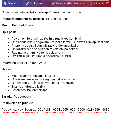
Video oglasi
Omladinska i
studentska
zadruga Bulevar
vam nudi posao:
Posao za studente na poziciji:
HR Administrator
Mesto:
Beograd, Vračar
Opis posla:
Povremeni terenski rad (Vožnja putničkog kombija)
Unos podataka u odgovarajuća polja forme u elektronskim aplikacijama
Priprema dopisa i administrativne dokumentacije
Obilazak terena sa službenim vozilom po potrebi
Rad na računaru i vođenje evidencija
Organizacija i ažuriranje podataka u sistemu
Prijava na broj:
011 / 454 - 2588
Uslovi:
Mogu studenti i nezaposlena lica
Obavezna vozačka B kategorije i aktivan vozač
Odgovornost, tačnost sa vremenskim rokovima
Znanje engleskog jezika
Spremnost na terenski rad
Zarada:
Po dogovoru
Poslovnica za prijavu:
Poslovnica Novi Beograd: 061 / 188 - 0001 ; 065 / 675 - 7000 ; 011 / 269 - 9886