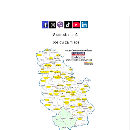
Studntska mreža
poslovi za mlade