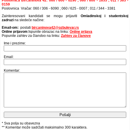
Poslovnica Birčaninova 42: 060 / 600 - 0290 ; 060 / 600 - 1655 ; 011 / 365 -
0159
Poslovnica Vračar: 060 / 306 - 6090 ; 060 / 625 - 0007 ; 011 / 344 - 3381
Zainteresovani kandidati se mogu prijaviti
Omladinskoj i studentskoj
zadruzi
na sledeće načine:
Email-om:
poslati
bircaninova42@ozbulevar.rs
Online prijavom
:Ispunite obrazac na linku:
Online prijava
Popunite zahtev za članstvo na linku:
Zahtev za članove
Ime i prezime:
Email:
Komentar:
* Sva polja su obavezna
** Komentar može sadržati maksimalno 300 karaktera.