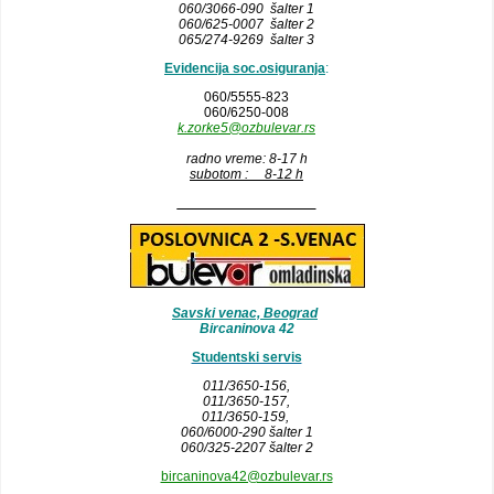
060/3066-090 šalter 1
060/625-0007 šalter 2
065/274-9269 šalter 3
Evidencija soc.osiguranja
:
060/5555-823
060/6250-008
k.zorke5@ozbulevar.rs
radno vreme: 8-17 h
subotom : 8-12 h
__________________
Savski venac, Beograd
Bircaninova 42
Studentski servis
011/3650-156,
011/3650-157
,
011/3650-159,
060/6000-290 šalter 1
060/325-2207 šalter 2
bircaninova42@ozbulevar.rs