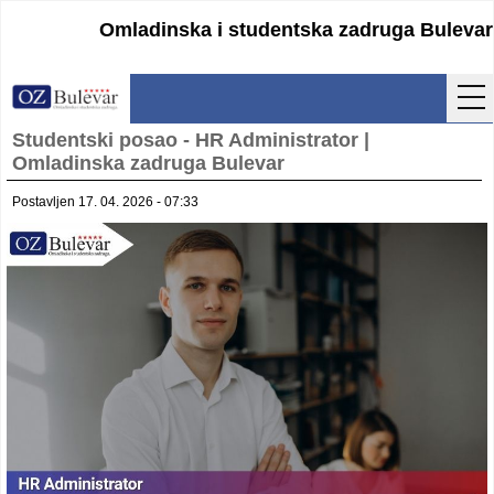
Omladinska i studentska zadruga Bulevar
Studentski posao - HR Administrator |
Početna
Omladinska zadruga Bulevar
Usluge
Postavljen 17. 04. 2026 - 07:33
Uputstva
Cenovnik
Kontakt
Lokacija
Pristupanje
Obrasci