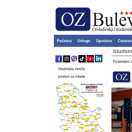
Početna
Usluge
Uputstva
Cenovn
Student
Postavljen 
Studntska mreža
poslovi za mlade