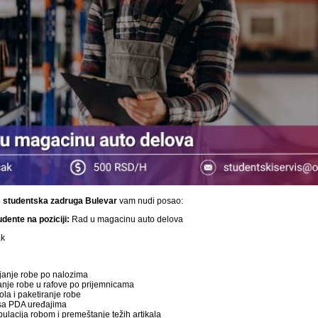
i
studentska
zadruga Bulevar
vam nudi posao:
dente na poziciji:
Rad u magacinu auto delova
k
janje robe po nalozima
nje robe u rafove po prijemnicama
ola i paketiranje robe
sa PDA uređajima
ulacija robom i premeštanje težih artikala