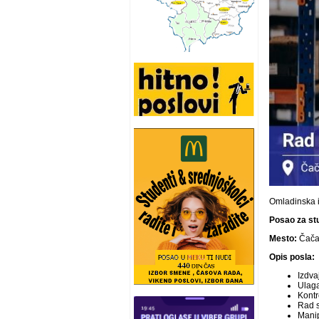
Omladinska 
Posao za stu
Mesto:
Čača
Opis posla:
Izdva
Ulaga
Kontr
Rad 
Manip