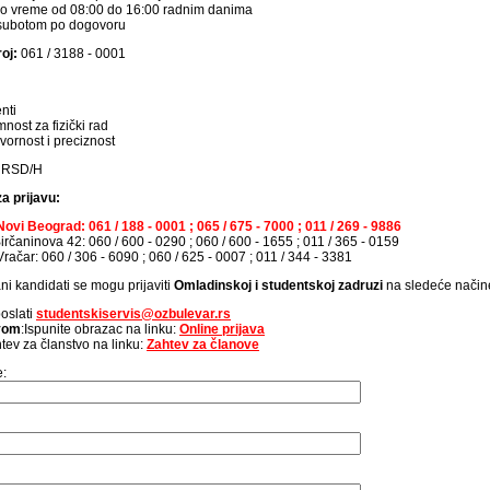
o vreme od 08:00 do 16:00 radnim danima
subotom po dogovoru
roj:
061 / 3188 - 0001
nti
nost za fizički rad
ornost i preciznost
 RSD/H
a prijavu:
ovi Beograd: 061 / 188 - 0001 ; 065 / 675 - 7000 ; 011 / 269 - 9886
rčaninova 42: 060 / 600 - 0290 ; 060 / 600 - 1655 ; 011 / 365 - 0159
ačar: 060 / 306 - 6090 ; 060 / 625 - 0007 ; 011 / 344 - 3381
ni kandidati se mogu prijaviti
Omladinskoj i studentskoj zadruzi
na sledeće način
oslati
studentskiservis@ozbulevar.rs
avom
:Ispunite obrazac na linku:
Online prijava
tev za članstvo na linku:
Zahtev za članove
e: