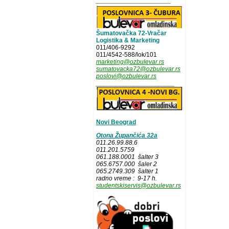
_____________________
Šumatovačka 72-Vračar
Logistika & Marketing
011/406-9292
011/4542-588/lok/101
marketing@ozbulevar.rs
sumatovacka72@ozbulevar.rs
poslovi@ozbulevar.rs
______________________
Novi Beograd
Otona Župančića 32a
011.26.99.88.6
011.201.5759
061.188.0001 šalter 3
065.6757.000 šaler 2
065.2749.309 šalter 1
radno vreme : 9-17 h.
studentskiservis@ozbulevar.rs