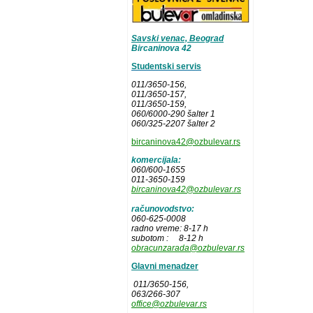
Savski venac, Beograd
Bircaninova 42
Studentski servis
011/3650-156,
011/3650-157
,
011/3650-159,
060/6000-290 šalter 1
060/325-2207 šalter 2
bircaninova42@ozbulevar.rs
komercijala:
060/600-1655
011-3650-159
bircaninova42@ozbulevar.rs
računovodstvo:
060-625-0008
radno vreme: 8-17 h
subotom : 8-12 h
obracunzarada@ozbulevar.rs
Glavni menadzer
011/3650-156,
063/266-307
office@ozbulevar.rs