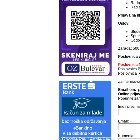
Radn
Rad 
Prijava na b
Uslovi:
Stude
Sprem
Odgov
Zarada:
500
Poslovnica z
Poslovnica N
Poslovnica Bi
Poslovnica Vr
Zainteresova
Email-om:
p
Online prij
Popunite zah
Ime i prezim
Email:
Komentar: