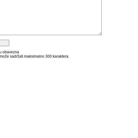
su obavezna
može sadržati maksimalno 300 karaktera.