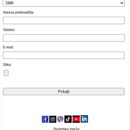
Video oglasi
Adresa prebivališta:
Telefon:
E-mail:
Slika:
Studntska mreža