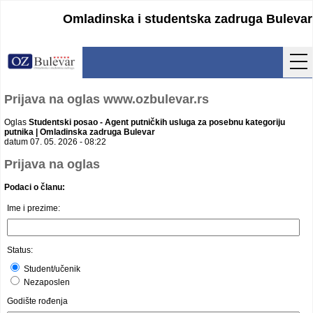
Omladinska i studentska zadruga Bulevar
Početna
Prijava na oglas www.ozbulevar.rs
Usluge
Oglas
Studentski posao - Agent putničkih usluga za posebnu kategoriju
putnika | Omladinska zadruga Bulevar
datum 07. 05. 2026 - 08:22
Uputstva
Prijava na oglas
Cenovnik
Podaci o članu:
Ime i prezime:
Kontakt
Lokacija
Status:
Pristupanje
Student/učenik
Nezaposlen
Obrasci
Godište rođenja