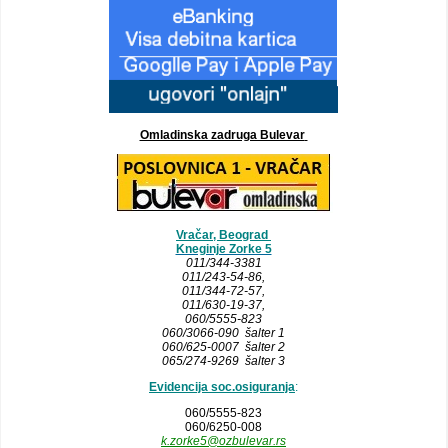
Omladinska zadruga Bulevar
Vračar, Beograd
Kneginje Zorke 5
011/344-3381
011/243-54-86
,
011/344-72-57,
011/630-19-37,
060/5555-823
060/3066-090 šalter 1
060/625-0007 šalter 2
065/274-9269 šalter 3
Evidencija soc.osiguranja
:
060/5555-823
060/6250-008
k.zorke5@ozbulevar.rs