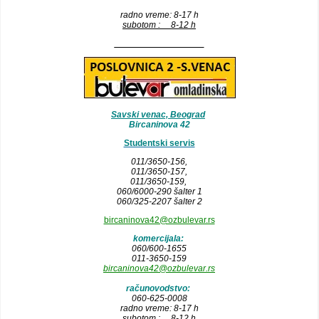
radno vreme: 8-17 h
subotom : 8-12 h
__________________
Savski venac, Beograd
Bircaninova 42
Studentski servis
011/3650-156,
011/3650-157
,
011/3650-159,
060/6000-290 šalter 1
060/325-2207 šalter 2
bircaninova42@ozbulevar.rs
komercijala:
060/600-1655
011-3650-159
bircaninova42@ozbulevar.rs
računovodstvo:
060-625-0008
radno vreme: 8-17 h
subotom : 8-12 h