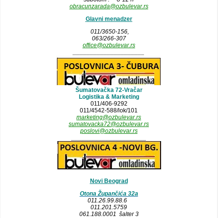
obracunzarada@ozbulevar.rs
Glavni menadzer
011/3650-156,
063/266-307
office@ozbulevar.rs
_____________________
Šumatovačka 72-Vračar
Logistika & Marketing
011/406-9292
011/4542-588/lok/101
marketing@ozbulevar.rs
sumatovacka72@ozbulevar.rs
poslovi@ozbulevar.rs
______________________
Novi Beograd
Otona Župančića 32a
011.26.99.88.6
011.201.5759
061.188.0001 šalter 3