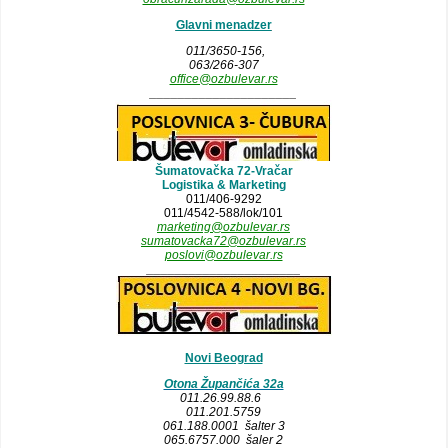
Glavni menadzer
011/3650-156,
063/266-307
office@ozbulevar.rs
_____________________
Šumatovačka 72-Vračar
Logistika & Marketing
011/406-9292
011/4542-588/lok/101
marketing@ozbulevar.rs
sumatovacka72@ozbulevar.rs
poslovi@ozbulevar.rs
______________________
Novi Beograd
Otona Župančića 32a
011.26.99.88.6
011.201.5759
061.188.0001 šalter 3
065.6757.000 šaler 2