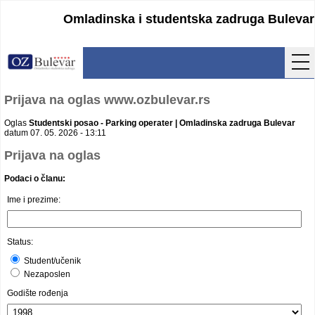
Omladinska i studentska zadruga Bulevar
Početna
Prijava na oglas www.ozbulevar.rs
Usluge
Oglas
Studentski posao - Parking operater | Omladinska zadruga Bulevar
datum 07. 05. 2026 - 13:11
Uputstva
Prijava na oglas
Podaci o članu:
Cenovnik
Ime i prezime:
Kontakt
Lokacija
Status:
Student/učenik
Pristupanje
Nezaposlen
Godište rođenja
Obrasci