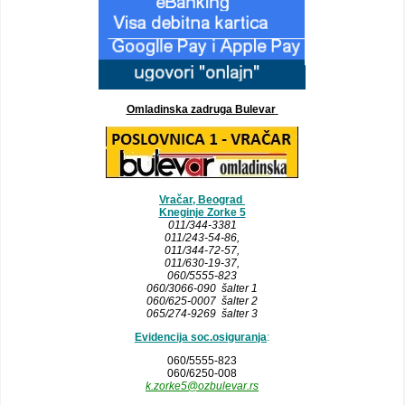
Omladinska zadruga Bulevar
Vračar, Beograd
Kneginje Zorke 5
011/344-3381
011/243-54-86
,
011/344-72-57,
011/630-19-37,
060/5555-823
060/3066-090 šalter 1
060/625-0007 šalter 2
065/274-9269 šalter 3
Evidencija soc.osiguranja
:
060/5555-823
060/6250-008
k.zorke5@ozbulevar.rs