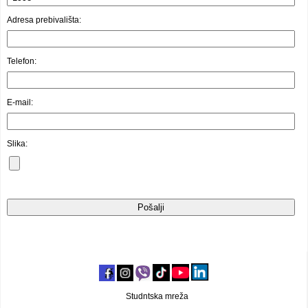
Video oglasi
Adresa prebivališta:
Telefon:
E-mail:
Slika:
Studntska mreža