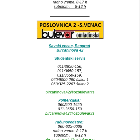
radno vreme: 8-17 h
subotom : 8-12 h
__________________
Savski venac, Beograd
Bircaninova 42
Studentski servis
011/3650-156,
011/3650-157
,
011/3650-159,
060/6000-290 šalter 1
060/325-2207 šalter 2
bircaninova42@ozbulevar.rs
komercijala:
060/600-1655
011-3650-159
bircaninova42@ozbulevar.rs
računovodstvo:
060-625-0008
radno vreme: 8-17 h
subotom : 8-12 h
obracunzarada@ozbulevar.rs