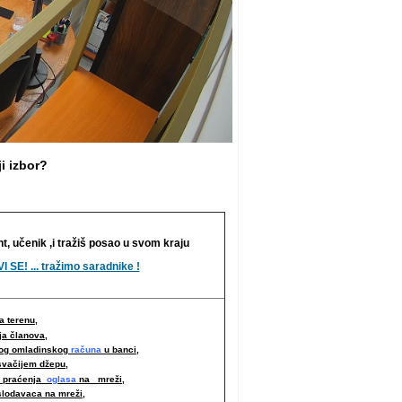
i izbor?
nt, učenik ,i tražiš posao u svom kraju
I SE! ... tražimo saradnike !
 terenu,
ja članova,
nog omladinskog
računa
u banci,
svačijem džepu,
i praćenja
oglasa
na mreži,
slodavaca na mreži
,