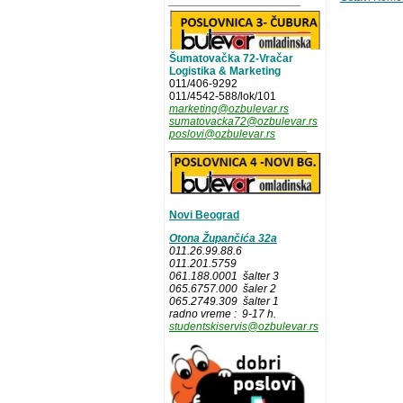
_____________________
Šumatovačka 72-Vračar
Logistika & Marketing
011/406-9292
011/4542-588/lok/101
marketing@ozbulevar.rs
sumatovacka72@ozbulevar.rs
poslovi@ozbulevar.rs
______________________
Novi Beograd
Otona Župančića 32a
011.26.99.88.6
011.201.5759
061.188.0001 šalter 3
065.6757.000 šaler 2
065.2749.309 šalter 1
radno vreme : 9-17 h.
studentskiservis@ozbulevar.rs