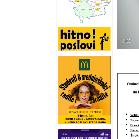
Omladi
na 
Veliki
Sigur
Brza 
Sarad
Širo