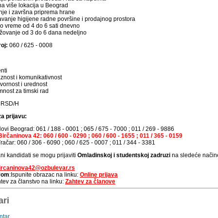
a više lokacija u Beograd
je i završna priprema hrane
vanje higijene radne površine i prodajnog prostora
 vreme od 4 do 6 sati dnevno
ovanje od 3 do 6 dana nedeljno
roj:
060 / 625 - 0008
nti
znost i komunikativnost
ornost i urednost
nost za timski rad
 RSD/H
a prijavu:
ovi Beograd: 061 / 188 - 0001 ; 065 / 675 - 7000 ; 011 / 269 - 9886
irčaninova 42: 060 / 600 - 0290 ; 060 / 600 - 1655 ; 011 / 365 - 0159
ačar: 060 / 306 - 6090 ; 060 / 625 - 0007 ; 011 / 344 - 3381
ni kandidati se mogu prijaviti
Omladinskoj i studentskoj zadruzi
na sledeće način
ircaninova42@ozbulevar.rs
avom
:Ispunite obrazac na linku:
Online prijava
tev za članstvo na linku:
Zahtev za članove
ri
ntar