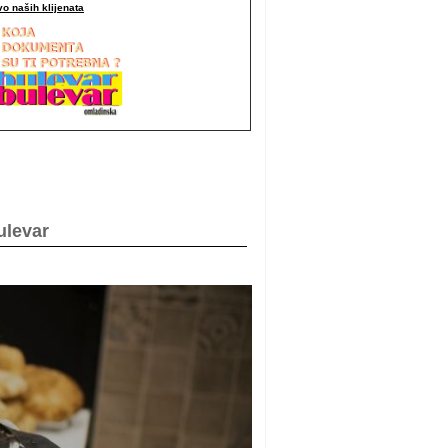
o naših klijenata
ulevar