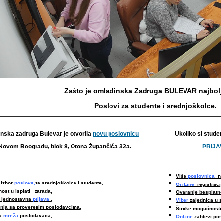
Zašto je omladinska Zadruga BULEVAR najbolj
Poslovi za studente i srednjoškolce.
nska zadruga Bulevar je otvorila
novu poslovnicu
Ukoliko si stude
Novom Beogradu, blok 8, Otona Župančića 32a.
PRIJAV
Više
poslovnica
na
 izbor
poslova,
za srednjoškolce i studente,
On Line
registraci
nost u isplati zarada,
Ovaranje besplat
i jednostavna
prijava
,
Viber
zajednica u 
nja sa proverenim poslodavcima
,
Široke mogućnost
ka
mreža
poslodavaca,
OnLine
zahtevi po