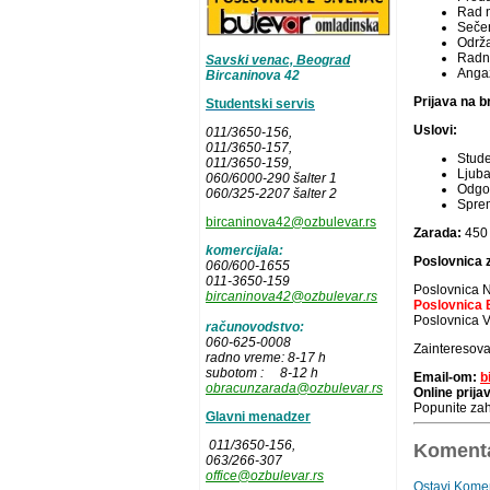
Rad n
Sečen
Održa
Radno
Savski venac, Beograd
Angaž
Bircaninova 42
Prijava na b
Studentski servis
Uslovi:
011/3650-156,
011/3650-157
,
Stude
011/3650-159,
Ljuba
060/6000-290 šalter 1
Odgov
060/325-2207 šalter 2
Sprem
bircaninova42@ozbulevar.rs
Zarada:
450
komercijala:
Poslovnica z
060/600-1655
011-3650-159
Poslovnica N
bircaninova42@ozbulevar.rs
Poslovnica B
Poslovnica Vr
računovodstvo:
060-625-0008
Zainteresova
radno vreme: 8-17 h
subotom : 8-12 h
Email-om:
b
obracunzarada@ozbulevar.rs
Online prij
Popunite zah
Glavni menadzer
011/3650-156,
Komenta
063/266-307
office@ozbulevar.rs
Ostavi Kome