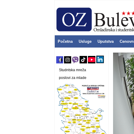
Početna
Usluge
Uputstva
Cenovn
Studntska mreža
poslovi za mlade