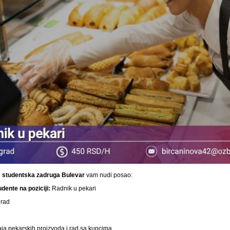
i
studentska
zadruga Bulevar
vam nudi posao:
dente na poziciji:
Radnik u pekari
rad
ja pekarskih proizvoda i rad sa kupcima