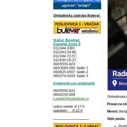
Omladinska zadruga Bulevar
Vračar, Beograd
Kneginje Zorke 5
011/344-3381
011/243-54-86
,
011/344-72-57,
011/630-19-37,
060/5555-823
060/3066-090 šalter 1
060/625-0007 šalter 2
065/274-9269 šalter 3
Evidencija soc.osiguranja
:
060/5555-823
060/6250-008
Omladinska 
k.zorke5@ozbulevar.rs
Posao za stu
radno vreme: 8-17 h
subotom : 8-12 h
Mesto:
Beog
__________________
Opis posla:
Proda