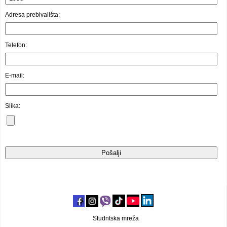
Video oglasi
Adresa prebivališta:
Telefon:
E-mail:
Slika:
Studntska mreža