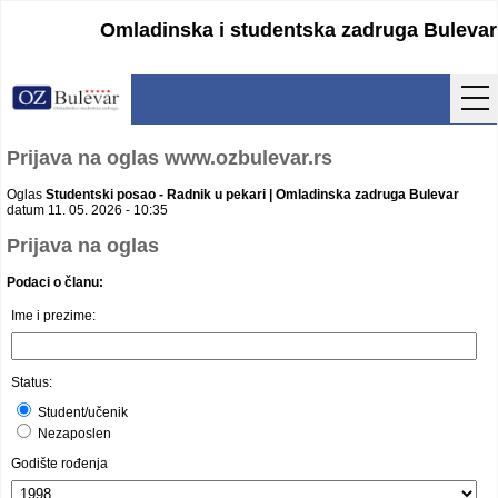
Omladinska i studentska zadruga Bulevar
Početna
Prijava na oglas www.ozbulevar.rs
Usluge
Oglas
Studentski posao - Radnik u pekari | Omladinska zadruga Bulevar
datum 11. 05. 2026 - 10:35
Uputstva
Prijava na oglas
Podaci o članu:
Cenovnik
Ime i prezime:
Kontakt
Lokacija
Status:
Student/učenik
Pristupanje
Nezaposlen
Godište rođenja
Obrasci