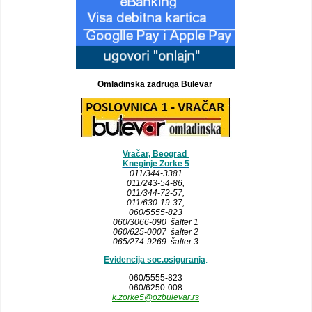
Omladinska zadruga Bulevar
Vračar, Beograd
Kneginje Zorke 5
011/344-3381
011/243-54-86
,
011/344-72-57,
011/630-19-37,
060/5555-823
060/3066-090 šalter 1
060/625-0007 šalter 2
065/274-9269 šalter 3
Evidencija soc.osiguranja
:
060/5555-823
060/6250-008
k.zorke5@ozbulevar.rs