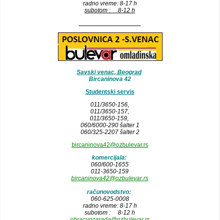
radno vreme: 8-17 h
subotom : 8-12 h
__________________
Savski venac, Beograd
Bircaninova 42
Studentski servis
011/3650-156,
011/3650-157
,
011/3650-159,
060/6000-290 šalter 1
060/325-2207 šalter 2
bircaninova42@ozbulevar.rs
komercijala:
060/600-1655
011-3650-159
bircaninova42@ozbulevar.rs
računovodstvo:
060-625-0008
radno vreme: 8-17 h
subotom : 8-12 h
obracunzarada@ozbulevar.rs