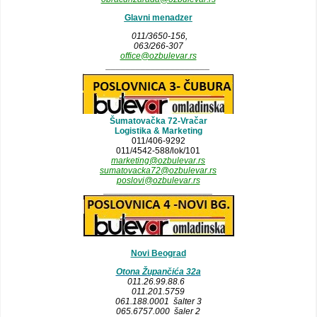
Glavni menadzer
011/3650-156,
063/266-307
office@ozbulevar.rs
_____________________
Šumatovačka 72-Vračar
Logistika & Marketing
011/406-9292
011/4542-588/lok/101
marketing@ozbulevar.rs
sumatovacka72@ozbulevar.rs
poslovi@ozbulevar.rs
______________________
Novi Beograd
Otona Župančića 32a
011.26.99.88.6
011.201.5759
061.188.0001 šalter 3
065.6757.000 šaler 2