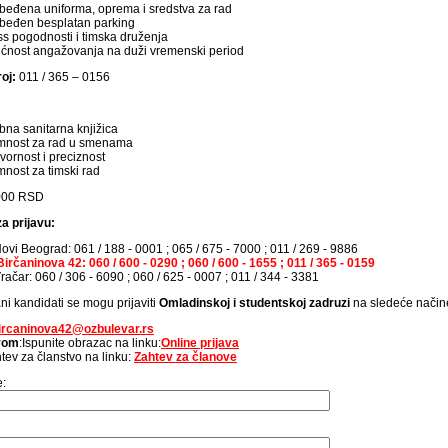
eđena uniforma, oprema i sredstva za rad
beđen besplatan parking
ss pogodnosti i timska druženja
nost angažovanja na duži vremenski period
roj:
011 / 365 – 0156
bna sanitarna knjižica
mnost za rad u smenama
ornost i preciznost
nost za timski rad
000 RSD
a prijavu:
ovi Beograd: 061 / 188 - 0001 ; 065 / 675 - 7000 ; 011 / 269 - 9886
irčaninova 42: 060 / 600 - 0290 ; 060 / 600 - 1655 ; 011 / 365 - 0159
ačar: 060 / 306 - 6090 ; 060 / 625 - 0007 ; 011 / 344 - 3381
ni kandidati se mogu prijaviti
Omladinskoj i studentskoj zadruzi
na sledeće način
ircaninova42@ozbulevar.rs
avom
:Ispunite obrazac na linku:
Online prijava
tev za članstvo na linku:
Zahtev za članove
e: