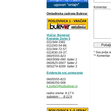
Komentar:
Omladinska zadruga Bulevar
Vračar, Beograd
Kneginje Zorke 5
011/344-3381
011/243-54-86
,
011/344-72-57,
* Sva polja 
011/630-19-37,
** Komentar 
060/5555-823
060/3066-090 šalter 1
060/625-0007 šalter 2
065/274-9269 šalter 3
Evidencija soc.osiguranja
:
060/5555-823
060/6250-008
k.zorke5@ozbulevar.rs
radno vreme: 8-17 h
subotom : 8-12 h
__________________