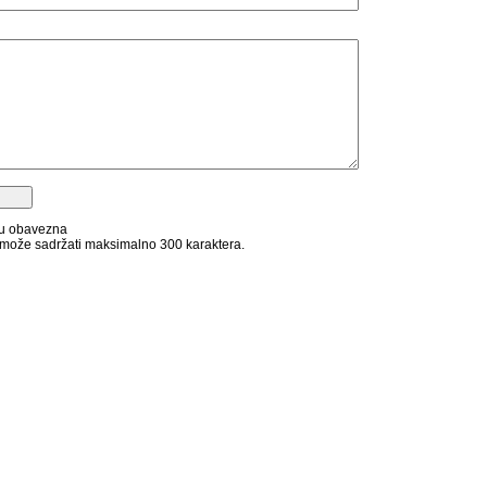
su obavezna
može sadržati maksimalno 300 karaktera.