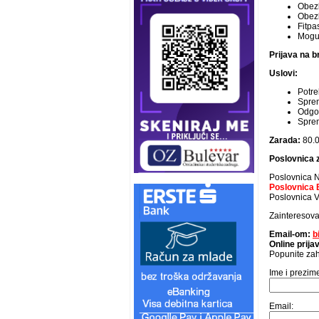
Obezb
Obez
Fitpa
Moguć
Prijava na b
Uslovi:
Potre
Spre
Odgov
Sprem
Zarada:
80.
Poslovnica z
Poslovnica N
Poslovnica B
Poslovnica Vr
Zainteresova
Email-om:
b
Online prij
Popunite zah
Ime i prezim
Email: