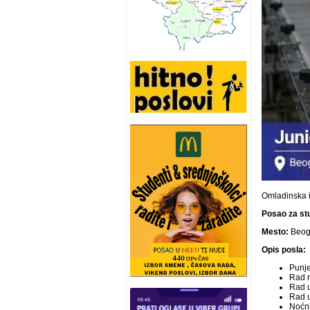
Omladinska 
Posao za stu
Mesto:
Beog
Opis posla:
Punje
Rad n
Rad 
Rad u
Noćn