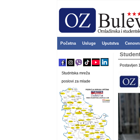
Početna
Usluge
Uputstva
Cenovn
Student
Postavljen 
Studntska mreža
poslovi za mlade