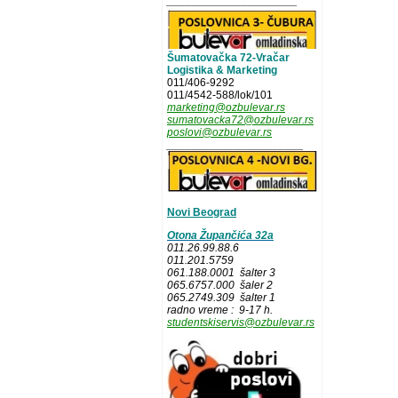
_____________________
Šumatovačka 72-Vračar
Logistika & Marketing
011/406-9292
011/4542-588/lok/101
marketing@ozbulevar.rs
sumatovacka72@ozbulevar.rs
poslovi@ozbulevar.rs
______________________
Novi Beograd
Otona Župančića 32a
011.26.99.88.6
011.201.5759
061.188.0001 šalter 3
065.6757.000 šaler 2
065.2749.309 šalter 1
radno vreme : 9-17 h.
studentskiservis@ozbulevar.rs