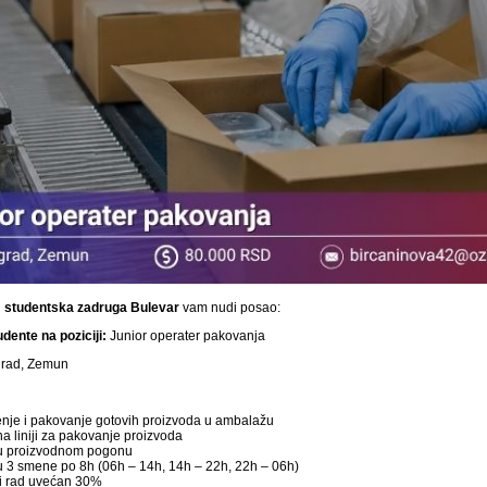
i
studentska
zadruga Bulevar
vam nudi posao:
dente na poziciji:
Junior operater pakovanja
rad, Zemun
nje i pakovanje gotovih proizvoda u ambalažu
a liniji za pakovanje proizvoda
u proizvodnom pogonu
 3 smene po 8h (06h – 14h, 14h – 22h, 22h – 06h)
i rad uvećan 30%