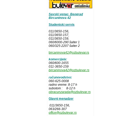
Savski venac, Beograd
Bircaninova 42
Studentski servis
011/3650-156,
011/3650-157
,
011/3650-159,
060/6000-290 šalter 1
060/325-2207 šalter 2
bircaninova42@ozbulevar.rs
komercijala:
060/600-1655
011-3650-159
bircaninova42@ozbulevar.rs
računovodstvo:
060-625-0008
radno vreme: 8-17 h
subotom : 8-12 h
obracunzarada@ozbulevar.rs
Glavni menadzer
011/3650-156,
063/266-307
office@ozbulevar.rs