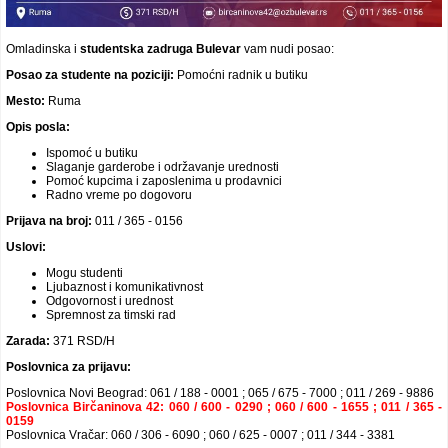
Video oglasi
Omladinska i
studentska
zadruga Bulevar
vam nudi posao:
Posao za studente na poziciji:
Pomoćni radnik u butiku
Mesto:
Ruma
Opis posla:
Ispomoć u butiku
Slaganje garderobe i održavanje urednosti
Pomoć kupcima i zaposlenima u prodavnici
Radno vreme po dogovoru
Prijava na broj:
011 / 365 - 0156
Uslovi:
Mogu studenti
Ljubaznost i komunikativnost
Odgovornost i urednost
Spremnost za timski rad
Zarada:
371 RSD/H
Poslovnica za prijavu:
Poslovnica Novi Beograd: 061 / 188 - 0001 ; 065 / 675 - 7000 ; 011 / 269 - 9886
Poslovnica Birčaninova 42: 060 / 600 - 0290 ; 060 / 600 - 1655 ; 011 / 365 -
0159
Poslovnica Vračar: 060 / 306 - 6090 ; 060 / 625 - 0007 ; 011 / 344 - 3381