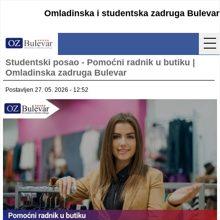
Omladinska i studentska zadruga Bulevar
Studentski posao - Pomoćni radnik u butiku |
Početna
Omladinska zadruga Bulevar
Usluge
Postavljen 27. 05. 2026 - 12:52
Uputstva
Cenovnik
Kontakt
Lokacija
Pristupanje
Obrasci