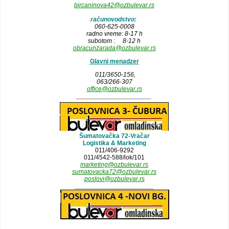
bircaninova42@ozbulevar.rs
računovodstvo:
060-625-0008
radno vreme: 8-17 h
subotom : 8-12 h
obracunzarada@ozbulevar.rs
Glavni menadzer
011/3650-156,
063/266-307
office@ozbulevar.rs
_____________________
Šumatovačka 72-Vračar
Logistika & Marketing
011/406-9292
011/4542-588/lok/101
marketing@ozbulevar.rs
sumatovacka72@ozbulevar.rs
poslovi@ozbulevar.rs
______________________