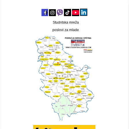
Studntska mreža
poslovi za mlade