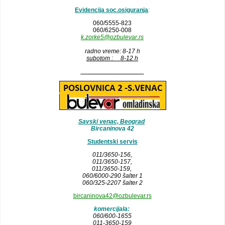
Evidencija soc.osiguranja
:
060/5555-823
060/6250-008
k.zorke5@ozbulevar.rs
radno vreme: 8-17 h
subotom : 8-12 h
__________________
Savski venac, Beograd
Bircaninova 42
Studentski servis
011/3650-156,
011/3650-157
,
011/3650-159,
060/6000-290 šalter 1
060/325-2207 šalter 2
bircaninova42@ozbulevar.rs
komercijala:
060/600-1655
011-3650-159