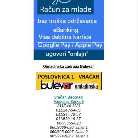
Omladinska zadruga Bulevar
Vračar, Beograd
Kneginje Zorke 5
011/344-3381
011/243-54-86
,
011/344-72-57,
011/630-19-37,
060/5555-823
060/3066-090 šalter 1
060/625-0007 šalter 2
065/274-9269 šalter 3