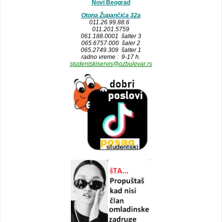
Novi Beograd
Otona Župančića 32a
011.26.99.88.6
011.201.5759
061.188.0001 šalter 3
065.6757.000 šaler 2
065.2749.309 šalter 1
radno vreme : 9-17 h.
studentskiservis@ozbulevar.rs