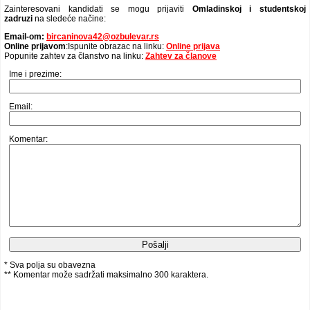
Zainteresovani kandidati se mogu prijaviti
Omladinskoj i studentskoj
zadruzi
na sledeće načine:
Email-om:
bircaninova42@ozbulevar.rs
Online prijavom
:Ispunite obrazac na linku:
Online prijava
Popunite zahtev za članstvo na linku:
Zahtev za članove
Ime i prezime:
Email:
Komentar:
* Sva polja su obavezna
** Komentar može sadržati maksimalno 300 karaktera.