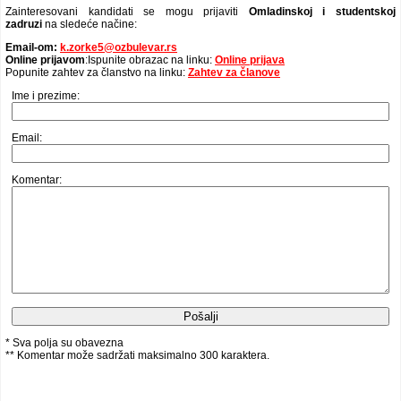
Zainteresovani kandidati se mogu prijaviti
Omladinskoj i studentskoj
zadruzi
na sledeće načine:
Email-om:
k.zorke5@ozbulevar.rs
Online prijavom
:Ispunite obrazac na linku:
Online prijava
Popunite zahtev za članstvo na linku:
Zahtev za članove
Ime i prezime:
Email:
Komentar:
* Sva polja su obavezna
** Komentar može sadržati maksimalno 300 karaktera.