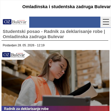
Omladinska i studentska zadruga Bulevar
Studentski posao - Radnik za deklarisanje robe |
Početna
Omladinska zadruga Bulevar
Usluge
Postavljen 28. 05. 2026 - 12:19
Uputstva
Cenovnik
Kontakt
Lokacija
Pristupanje
Obrasci