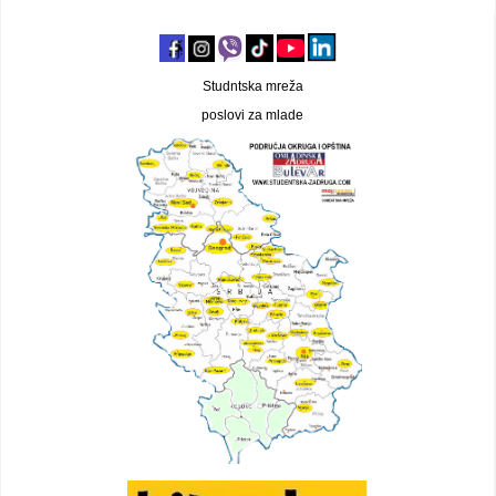
Studntska mreža
poslovi za mlade