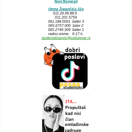
Novi Beograd
Otona Župančića 32a
011.26.99.88.6
011.201.5759
061.188.0001 šalter 3
065.6757.000 šaler 2
065.2749.309 šalter 1
radno vreme : 9-17 h.
studentskiservis@ozbulevar.rs