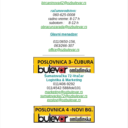
bircaninova42@ozbulevar.rs
računovodstvo:
060-625-0008
radno vreme: 8-17 h
subotom : 8-12 h
obracunzarada@ozbulevar.rs
Glavni menadzer
011/3650-156,
063/266-307
office@ozbulevar.rs
_____________________
Šumatovačka 72-Vračar
Logistika & Marketing
011/406-9292
011/4542-588/lok/101
marketing@ozbulevar.rs
sumatovacka72@ozbulevar.rs
poslovi@ozbulevar.rs
______________________