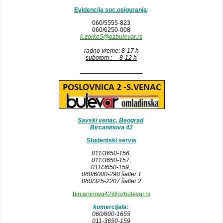
Evidencija soc.osiguranja
:
060/5555-823
060/6250-008
k.zorke5@ozbulevar.rs
radno vreme: 8-17 h
subotom : 8-12 h
__________________
Savski venac, Beograd
Bircaninova 42
Studentski servis
011/3650-156,
011/3650-157
,
011/3650-159,
060/6000-290 šalter 1
060/325-2207 šalter 2
bircaninova42@ozbulevar.rs
komercijala:
060/600-1655
011-3650-159