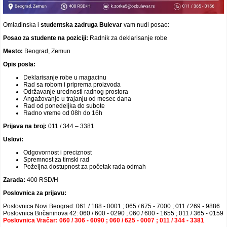
Video oglasi
Omladinska i
studentska
zadruga Bulevar
vam nudi posao:
Posao za studente na poziciji:
Radnik za deklarisanje robe
Mesto:
Beograd, Zemun
Opis posla:
Deklarisanje robe u magacinu
Rad sa robom i priprema proizvoda
Održavanje urednosti radnog prostora
Angažovanje u trajanju od mesec dana
Rad od ponedeljka do subote
Radno vreme od 08h do 16h
Prijava na broj:
011 / 344 – 3381
Uslovi:
Odgovornost i preciznost
Spremnost za timski rad
Poželjna dostupnost za početak rada odmah
Zarada:
400 RSD/H
Poslovnica za prijavu:
Poslovnica Novi Beograd: 061 / 188 - 0001 ; 065 / 675 - 7000 ; 011 / 269 - 9886
Poslovnica Birčaninova 42: 060 / 600 - 0290 ; 060 / 600 - 1655 ; 011 / 365 - 0159
Poslovnica Vračar: 060 / 306 - 6090 ; 060 / 625 - 0007 ; 011 / 344 - 3381