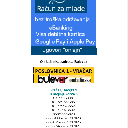
Omladinska zadruga Bulevar
Vračar, Beograd
Kneginje Zorke 5
011/344-3381
011/243-54-86
,
011/344-72-57,
011/630-19-37,
060/5555-823
060/3066-090 šalter 1
060/625-0007 šalter 2
065/274-9269 šalter 3