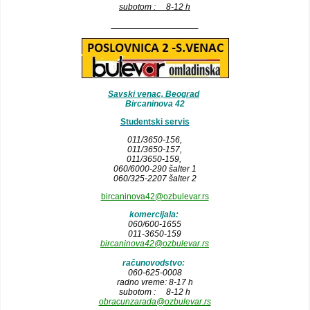
subotom : 8-12 h
__________________
Savski venac, Beograd
Bircaninova 42
Studentski servis
011/3650-156,
011/3650-157
,
011/3650-159,
060/6000-290 šalter 1
060/325-2207 šalter 2
bircaninova42@ozbulevar.rs
komercijala:
060/600-1655
011-3650-159
bircaninova42@ozbulevar.rs
računovodstvo:
060-625-0008
radno vreme: 8-17 h
subotom : 8-12 h
obracunzarada@ozbulevar.rs