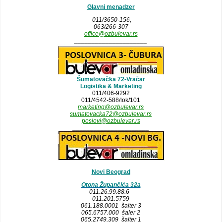
Glavni menadzer
011/3650-156,
063/266-307
office@ozbulevar.rs
_____________________
Šumatovačka 72-Vračar
Logistika & Marketing
011/406-9292
011/4542-588/lok/101
marketing@ozbulevar.rs
sumatovacka72@ozbulevar.rs
poslovi@ozbulevar.rs
______________________
Novi Beograd
Otona Župančića 32a
011.26.99.88.6
011.201.5759
061.188.0001 šalter 3
065.6757.000 šaler 2
065.2749.309 šalter 1