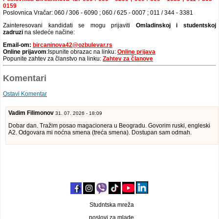
0159
Poslovnica Vračar: 060 / 306 - 6090 ; 060 / 625 - 0007 ; 011 / 344 - 3381
Zainteresovani kandidati se mogu prijaviti
Omladinskoj i studentskoj
zadruzi
na sledeće načine:
Email-om:
bircaninova42@ozbulevar.rs
Online prijavom
:Ispunite obrazac na linku:
Online prijava
Popunite zahtev za članstvo na linku:
Zahtev za članove
Komentari
Ostavi Komentar
Vadim Filimonov
31. 07. 2026 - 18:09
Dobar dan. Tražim posao magacionera u Beogradu. Govorim ruski, engleski
A2. Odgovara mi noćna smena (treća smena). Dostupan sam odmah.
Studntska mreža
poslovi za mlade