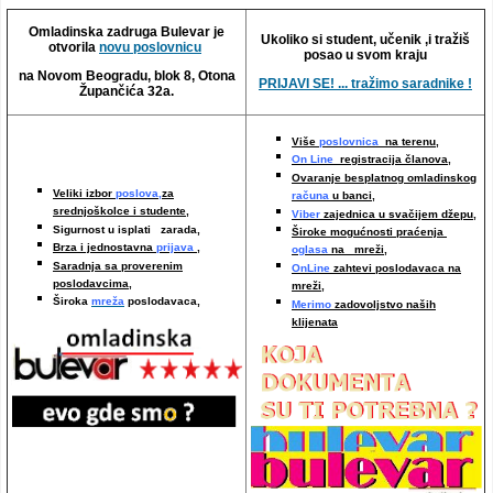
Video oglasi
Omladinska zadruga Bulevar je
Ukoliko si student, učenik ,i tražiš
otvorila
novu poslovnicu
posao u svom kraju
na Novom Beogradu, blok 8, Otona
PRIJAVI SE! ... tražimo saradnike !
Župančića 32a.
Više
poslovnica
na terenu,
On Line
registracija članova,
Ovaranje besplatnog omladinskog
Veliki izbor
poslova,
za
računa
u banci,
srednjoškolce i studente,
Viber
zajednica u svačijem džepu,
Sigurnost u isplati zarada,
Široke mogućnosti praćenja
Brza i jednostavna
prijava
,
oglasa
na mreži,
Saradnja sa proverenim
OnLine
zahtevi poslodavaca na
poslodavcima
,
mreži
,
Široka
mreža
poslodavaca,
Merimo
zadovoljstvo naših
klijenata