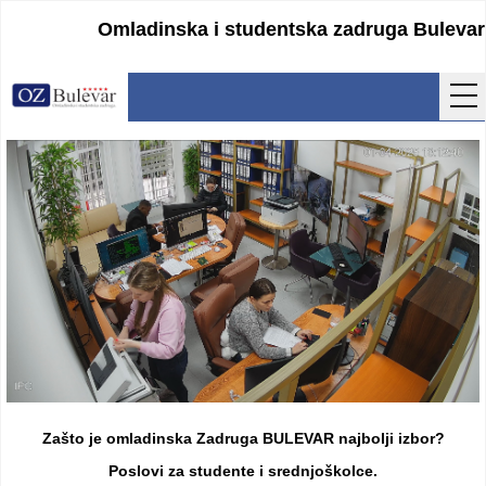
Omladinska i studentska zadruga Bulevar
Početna
Usluge
Uputstva
Cenovnik
Kontakt
Lokacija
Pristupanje
Zašto je omladinska Zadruga BULEVAR najbolji izbor?
Obrasci
Poslovi za studente i srednjoškolce.