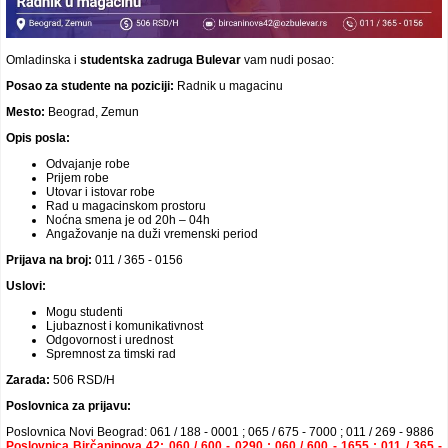
Omladinska i
studentska
zadruga Bulevar
vam nudi posao:
Posao za studente na poziciji:
Radnik u magacinu
Mesto:
Beograd, Zemun
Opis posla:
Odvajanje robe
Prijem robe
Utovar i istovar robe
Rad u magacinskom prostoru
Noćna smena je od 20h – 04h
Angažovanje na duži vremenski period
Prijava na broj:
011 / 365 - 0156
Uslovi:
Mogu studenti
Ljubaznost i komunikativnost
Odgovornost i urednost
Spremnost za timski rad
Zarada:
506 RSD/H
Poslovnica za prijavu:
Poslovnica Novi Beograd: 061 / 188 - 0001 ; 065 / 675 - 7000 ; 011 / 269 - 9886
Poslovnica Birčaninova 42: 060 / 600 - 0290 ; 060 / 600 - 1655 ; 011 / 365 -