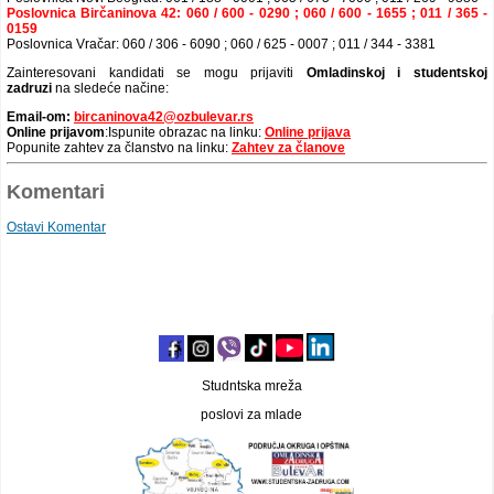
Poslovnica Birčaninova 42: 060 / 600 - 0290 ; 060 / 600 - 1655 ; 011 / 365 -
0159
Poslovnica Vračar: 060 / 306 - 6090 ; 060 / 625 - 0007 ; 011 / 344 - 3381
Zainteresovani kandidati se mogu prijaviti
Omladinskoj i studentskoj
zadruzi
na sledeće načine:
Email-om:
bircaninova42@ozbulevar.rs
Online prijavom
:Ispunite obrazac na linku:
Online prijava
Popunite zahtev za članstvo na linku:
Zahtev za članove
Komentari
Ostavi Komentar
Studntska mreža
poslovi za mlade