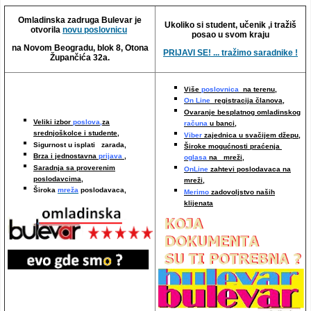
Video oglasi
Omladinska zadruga Bulevar je
Ukoliko si student, učenik ,i tražiš
otvorila
novu poslovnicu
posao u svom kraju
na Novom Beogradu, blok 8, Otona
PRIJAVI SE! ... tražimo saradnike !
Župančića 32a.
Više
poslovnica
na terenu,
On Line
registracija članova,
Ovaranje besplatnog omladinskog
Veliki izbor
poslova,
za
računa
u banci,
srednjoškolce i studente,
Viber
zajednica u svačijem džepu,
Sigurnost u isplati zarada,
Široke mogućnosti praćenja
Brza i jednostavna
prijava
,
oglasa
na mreži,
Saradnja sa proverenim
OnLine
zahtevi poslodavaca na
poslodavcima
,
mreži
,
Široka
mreža
poslodavaca,
Merimo
zadovoljstvo naših
klijenata