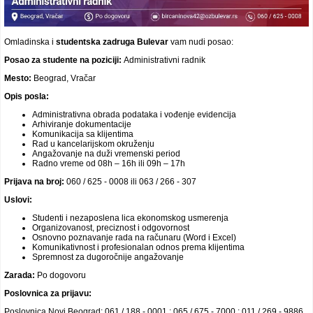
Omladinska i
studentska
zadruga Bulevar
vam nudi posao:
Posao za studente na poziciji:
Administrativni radnik
Mesto:
Beograd, Vračar
Opis posla:
Administrativna obrada podataka i vođenje evidencija
Arhiviranje dokumentacije
Komunikacija sa klijentima
Rad u kancelarijskom okruženju
Angažovanje na duži vremenski period
Radno vreme od 08h – 16h ili 09h – 17h
Prijava na broj:
060 / 625 - 0008 ili 063 / 266 - 307
Uslovi:
Studenti i nezaposlena lica ekonomskog usmerenja
Organizovanost, preciznost i odgovornost
Osnovno poznavanje rada na računaru (Word i Excel)
Komunikativnost i profesionalan odnos prema klijentima
Spremnost za dugoročnije angažovanje
Zarada:
Po dogovoru
Poslovnica za prijavu:
Poslovnica Novi Beograd: 061 / 188 - 0001 ; 065 / 675 - 7000 ; 011 / 269 - 9886