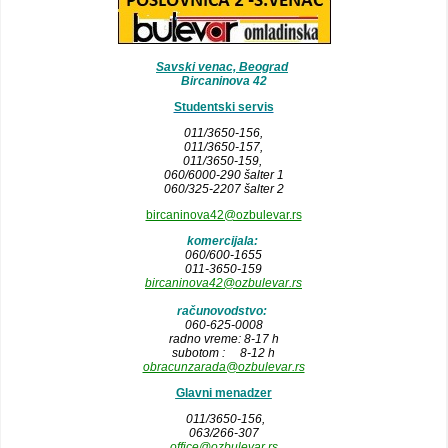
Savski venac, Beograd
Bircaninova 42
Studentski servis
011/3650-156,
011/3650-157
,
011/3650-159,
060/6000-290 šalter 1
060/325-2207 šalter 2
bircaninova42@ozbulevar.rs
komercijala:
060/600-1655
011-3650-159
bircaninova42@ozbulevar.rs
računovodstvo:
060-625-0008
radno vreme: 8-17 h
subotom : 8-12 h
obracunzarada@ozbulevar.rs
Glavni menadzer
011/3650-156,
063/266-307
office@ozbulevar.rs