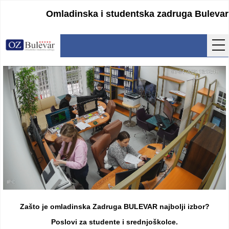
Omladinska i studentska zadruga Bulevar
Početna
Usluge
Uputstva
Cenovnik
Kontakt
Lokacija
Pristupanje
Zašto je omladinska Zadruga BULEVAR najbolji izbor?
Obrasci
Poslovi za studente i srednjoškolce.