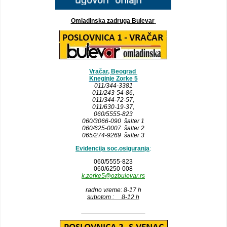
Omladinska zadruga Bulevar
Vračar, Beograd
Kneginje Zorke 5
011/344-3381
011/243-54-86
,
011/344-72-57,
011/630-19-37,
060/5555-823
060/3066-090 šalter 1
060/625-0007 šalter 2
065/274-9269 šalter 3
Evidencija soc.osiguranja
:
060/5555-823
060/6250-008
k.zorke5@ozbulevar.rs
radno vreme: 8-17 h
subotom : 8-12 h
__________________