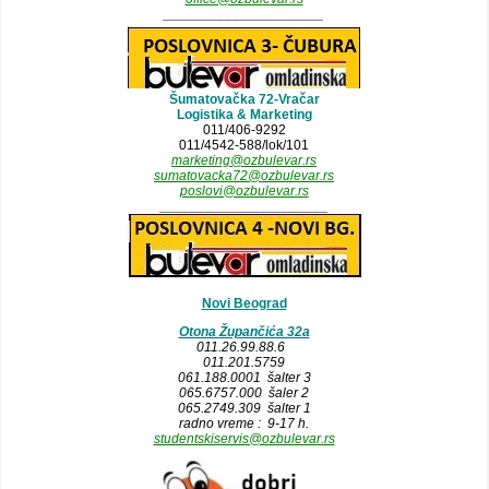
_____________________
Šumatovačka 72-Vračar
Logistika & Marketing
011/406-9292
011/4542-588/lok/101
marketing@ozbulevar.rs
sumatovacka72@ozbulevar.rs
poslovi@ozbulevar.rs
______________________
Novi Beograd
Otona Župančića 32a
011.26.99.88.6
011.201.5759
061.188.0001 šalter 3
065.6757.000 šaler 2
065.2749.309 šalter 1
radno vreme : 9-17 h.
studentskiservis@ozbulevar.rs