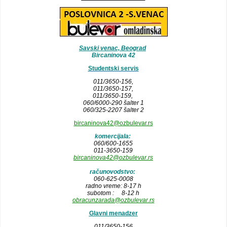
Savski venac, Beograd
Bircaninova 42
Studentski servis
011/3650-156,
011/3650-157
,
011/3650-159,
060/6000-290 šalter 1
060/325-2207 šalter 2
bircaninova42@ozbulevar.rs
komercijala:
060/600-1655
011-3650-159
bircaninova42@ozbulevar.rs
računovodstvo:
060-625-0008
radno vreme: 8-17 h
subotom : 8-12 h
obracunzarada@ozbulevar.rs
Glavni menadzer
011/3650-156,