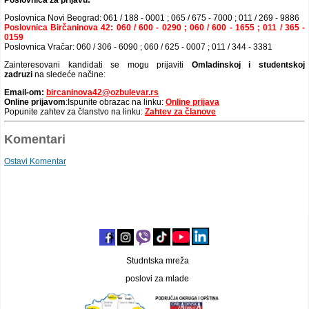
Poslovnica Novi Beograd: 061 / 188 - 0001 ; 065 / 675 - 7000 ; 011 / 269 - 9886
Poslovnica Birčaninova 42: 060 / 600 - 0290 ; 060 / 600 - 1655 ; 011 / 365 -
0159
Poslovnica Vračar: 060 / 306 - 6090 ; 060 / 625 - 0007 ; 011 / 344 - 3381
Zainteresovani kandidati se mogu prijaviti
Omladinskoj i studentskoj
zadruzi
na sledeće načine:
Email-om:
bircaninova42@ozbulevar.rs
Online prijavom
:Ispunite obrazac na linku:
Online prijava
Popunite zahtev za članstvo na linku:
Zahtev za članove
Komentari
Ostavi Komentar
Studntska mreža
poslovi za mlade