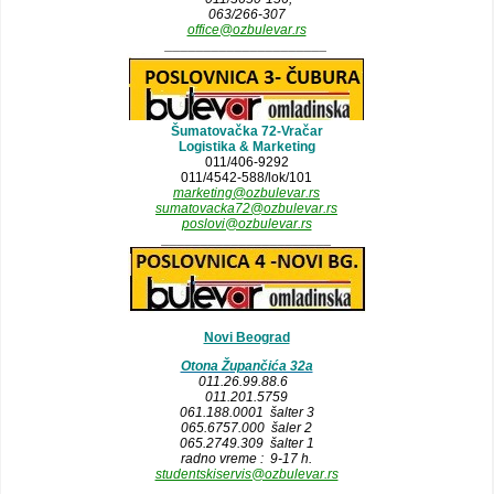
063/266-307
office@ozbulevar.rs
_____________________
Šumatovačka 72-Vračar
Logistika & Marketing
011/406-9292
011/4542-588/lok/101
marketing@ozbulevar.rs
sumatovacka72@ozbulevar.rs
poslovi@ozbulevar.rs
______________________
Novi Beograd
Otona Župančića 32a
011.26.99.88.6
011.201.5759
061.188.0001 šalter 3
065.6757.000 šaler 2
065.2749.309 šalter 1
radno vreme : 9-17 h.
studentskiservis@ozbulevar.rs