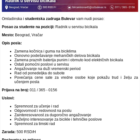
Omladinska i
studentska
zadruga Bulevar
vam nudi posao:
Posao za studente na poziciji:
Radnik u servisu bicikala
Mesto:
Beograd, Vračar
Opis posla:
Zamena kočnica i guma na biciklima
Osnovno podešavanje mehaničkih delova bicikala
Zamena praznih baterija punim i obrnuto kod električnih bicikala
Ostali pomoćni poslovi u servisu
Angažovanje na duži vremenski period
Rad od ponedeljka do subote
Povećanja cene sate za vredne osobe koje pokažu trud i želju za
učenjem posla
Prijava na broj:
011 / 365 - 0156
Uslovi:
Spremnost za učenje i rad
Odgovornost i redovnost na poslu
Zainteresovanost za dugoročno angažovanje
Poželjno interesovanje za bicikle i tehničke poslove
Spremnost za timski rad
Zarada:
500 RSD/H
Poslovnica za prijavu: