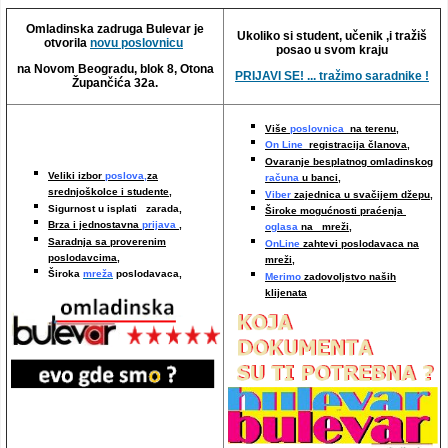
Video oglasi
Omladinska zadruga Bulevar je
Ukoliko si student, učenik ,i tražiš
otvorila
novu poslovnicu
posao u svom kraju
na Novom Beogradu, blok 8, Otona
PRIJAVI SE! ... tražimo saradnike !
Župančića 32a.
Više
poslovnica
na terenu,
On Line
registracija članova,
Ovaranje besplatnog omladinskog
Veliki izbor
poslova,
za
računa
u banci,
srednjoškolce i studente,
Viber
zajednica u svačijem džepu,
Sigurnost u isplati zarada,
Široke mogućnosti praćenja
Brza i jednostavna
prijava
,
oglasa
na mreži,
Saradnja sa proverenim
OnLine
zahtevi poslodavaca na
poslodavcima
,
mreži
,
Široka
mreža
poslodavaca,
Merimo
zadovoljstvo naših
klijenata