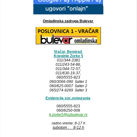
Omladinska zadruga Bulevar
Vračar, Beograd
Kneginje Zorke 5
011/344-3381
011/243-54-86
,
011/344-72-57,
011/630-19-37,
060/5555-823
060/3066-090 šalter 1
060/625-0007 šalter 2
065/274-9269 šalter 3
Evidencija soc.osiguranja
:
060/5555-823
060/6250-008
k.zorke5@ozbulevar.rs
radno vreme: 8-17 h
subotom : 8-12 h
__________________