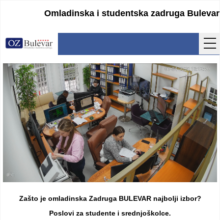
Omladinska i studentska zadruga Bulevar
Početna
Usluge
Uputstva
Cenovnik
Kontakt
Lokacija
Pristupanje
Zašto je omladinska Zadruga BULEVAR najbolji izbor?
Obrasci
Poslovi za studente i srednjoškolce.