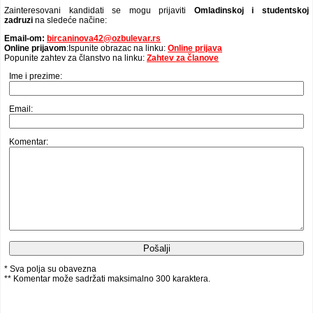
Zainteresovani kandidati se mogu prijaviti
Omladinskoj i studentskoj
zadruzi
na sledeće načine:
Email-om:
bircaninova42@ozbulevar.rs
Online prijavom
:Ispunite obrazac na linku:
Online prijava
Popunite zahtev za članstvo na linku:
Zahtev za članove
Ime i prezime:
Email:
Komentar:
* Sva polja su obavezna
** Komentar može sadržati maksimalno 300 karaktera.