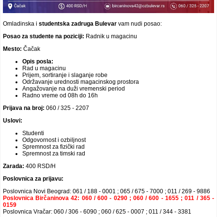
Video oglasi
Omladinska i
studentska
zadruga Bulevar
vam nudi posao:
Posao za studente na poziciji:
Radnik u magacinu
Mesto:
Čačak
Opis posla:
Rad u magacinu
Prijem, sortiranje i slaganje robe
Održavanje urednosti magacinskog prostora
Angažovanje na duži vremenski period
Radno vreme od 08h do 16h
Prijava na broj:
060 / 325 - 2207
Uslovi:
Studenti
Odgovornost i ozbiljnost
Spremnost za fizički rad
Spremnost za timski rad
Zarada:
400 RSD/H
Poslovnica za prijavu:
Poslovnica Novi Beograd: 061 / 188 - 0001 ; 065 / 675 - 7000 ; 011 / 269 - 9886
Poslovnica Birčaninova 42: 060 / 600 - 0290 ; 060 / 600 - 1655 ; 011 / 365 -
0159
Poslovnica Vračar: 060 / 306 - 6090 ; 060 / 625 - 0007 ; 011 / 344 - 3381