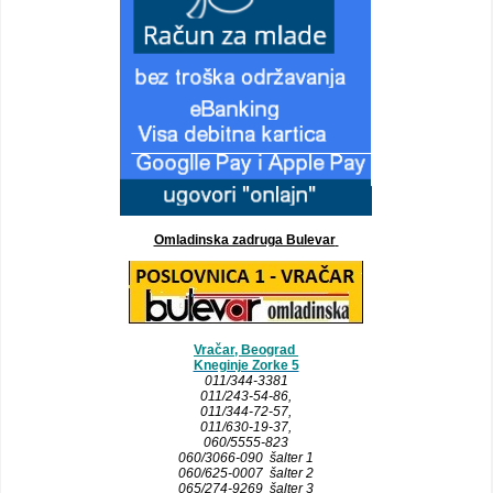
Omladinska zadruga Bulevar
Vračar, Beograd
Kneginje Zorke 5
011/344-3381
011/243-54-86
,
011/344-72-57,
011/630-19-37,
060/5555-823
060/3066-090 šalter 1
060/625-0007 šalter 2
065/274-9269 šalter 3