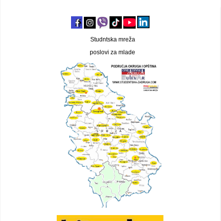
Studntska mreža
poslovi za mlade