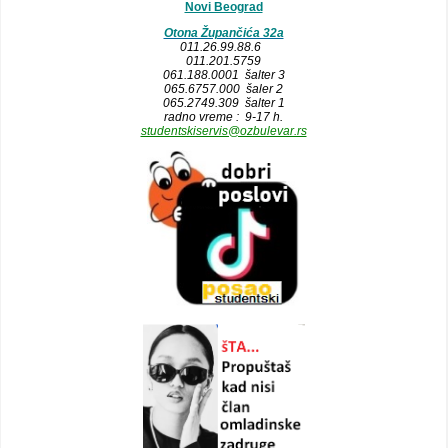
Novi Beograd
Otona Župančića 32a
011.26.99.88.6
011.201.5759
061.188.0001 šalter 3
065.6757.000 šaler 2
065.2749.309 šalter 1
radno vreme : 9-17 h.
studentskiservis@ozbulevar.rs