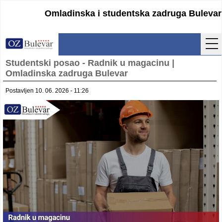
Omladinska i studentska zadruga Bulevar
Studentski posao - Radnik u magacinu |
Početna
Omladinska zadruga Bulevar
Usluge
Postavljen 10. 06. 2026 - 11:26
Uputstva
Cenovnik
Kontakt
Lokacija
Pristupanje
Obrasci