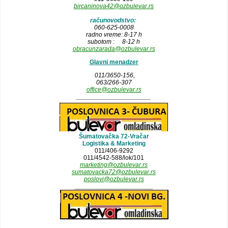
bircaninova42@ozbulevar.rs
računovodstvo:
060-625-0008
radno vreme: 8-17 h
subotom : 8-12 h
obracunzarada@ozbulevar.rs
Glavni menadzer
011/3650-156,
063/266-307
office@ozbulevar.rs
_____________________
Šumatovačka 72-Vračar
Logistika & Marketing
011/406-9292
011/4542-588/lok/101
marketing@ozbulevar.rs
sumatovacka72@ozbulevar.rs
poslovi@ozbulevar.rs
______________________