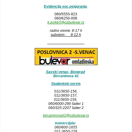
Evidencija soc.osiguranja
:
060/5555-823
060/6250-008
k.zorke5@ozbulevar.rs
radno vreme: 8-17 h
subotom : 8-12 h
__________________
Savski venac, Beograd
Bircaninova 42
Studentski servis
011/3650-156,
011/3650-157
,
011/3650-159,
060/6000-290 šalter 1
060/325-2207 šalter 2
bircaninova42@ozbulevar.rs
komercijala:
060/600-1655
011-3650-159