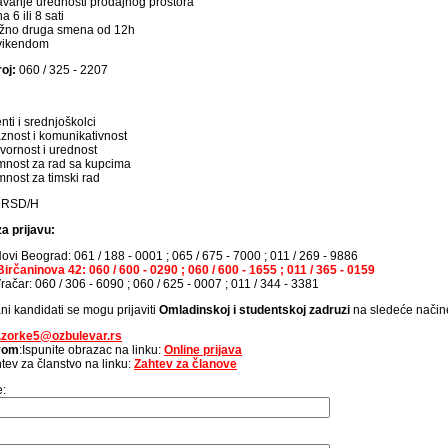
vanje urednosti prodajnog prostora
 6 ili 8 sati
ežno druga smena od 12h
vikendom
roj:
060 / 325 - 2207
nti i srednjoškolci
znost i komunikativnost
ornost i urednost
nost za rad sa kupcima
nost za timski rad
 RSD/H
a prijavu:
ovi Beograd: 061 / 188 - 0001 ; 065 / 675 - 7000 ; 011 / 269 - 9886
irčaninova 42: 060 / 600 - 0290 ; 060 / 600 - 1655 ; 011 / 365 - 0159
ačar: 060 / 306 - 6090 ; 060 / 625 - 0007 ; 011 / 344 - 3381
ni kandidati se mogu prijaviti
Omladinskoj i studentskoj zadruzi
na sledeće način
.zorke5@ozbulevar.rs
avom
:Ispunite obrazac na linku:
Online prijava
tev za članstvo na linku:
Zahtev za članove
e: