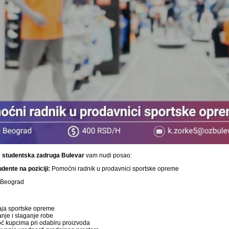
i
studentska
zadruga Bulevar
vam nudi posao:
dente na poziciji:
Pomoćni radnik u prodavnici sportske opreme
 Beograd
ja sportske opreme
anje i slaganje robe
 kupcima pri odabiru proizvoda