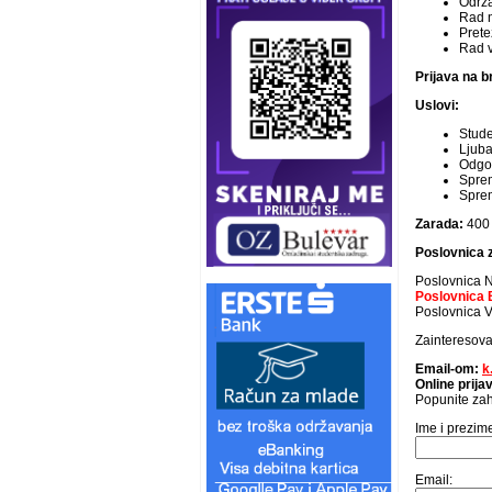
Održa
Rad na
Pret
Rad 
Prijava na b
Uslovi:
Stude
Ljuba
Odgov
Sprem
Sprem
Zarada:
400
Poslovnica z
Poslovnica N
Poslovnica B
Poslovnica Vr
Zainteresova
Email-om:
k
Online prij
Popunite zah
Ime i prezim
Email: