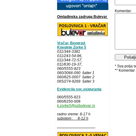
Komentar:
Omladinska zadruga Bulevar
Vračar, Beograd
Kneginje Zorke 5
011/344-3381
011/243-54-86
,
011/344-72-57,
011/630-19-37,
* Sva polja 
060/5555-823
** Komentar 
060/3066-090 šalter 1
060/625-0007 šalter 2
065/274-9269 šalter 3
Evidencija soc.osiguranja
:
060/5555-823
060/6250-008
k.zorke5@ozbulevar.rs
radno vreme: 8-17 h
subotom : 8-12 h
__________________