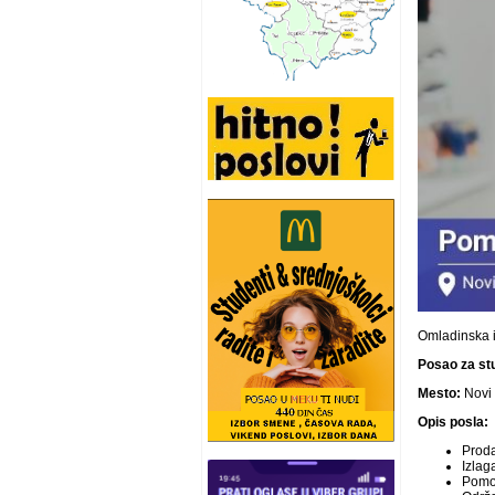
Omladinska 
Posao za stu
Mesto:
Novi
Opis posla:
Proda
Izlag
Pomoć