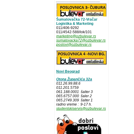
_____________________
Šumatovačka 72-Vračar
Logistika & Marketing
011/406-9292
011/4542-588/lok/101
marketing@ozbulevar.rs
sumatovacka72@ozbulevar.rs
poslovi@ozbulevar.rs
______________________
Novi Beograd
Otona Župančića 32a
011.26.99.88.6
011.201.5759
061.188.0001 šalter 3
065.6757.000 šaler 2
065.2749.309 šalter 1
radno vreme : 9-17 h.
studentskiservis@ozbulevar.rs