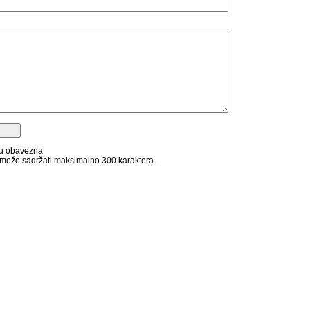
su obavezna
može sadržati maksimalno 300 karaktera.