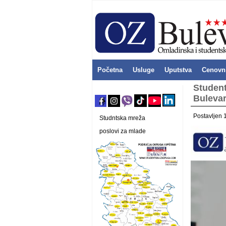
Početna
Usluge
Uputstva
Cenovn
Student
Buleva
Postavljen 
Studntska mreža
poslovi za mlade