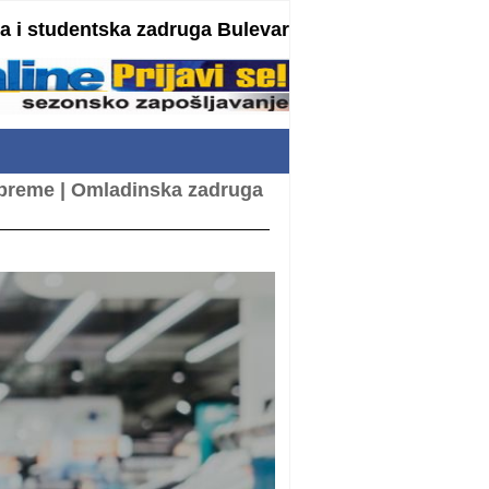
 i studentska zadruga Bulevar
opreme | Omladinska zadruga