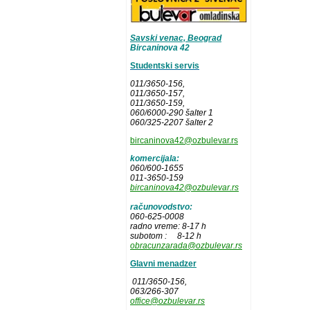
Savski venac, Beograd
Bircaninova 42
Studentski servis
011/3650-156,
011/3650-157
,
011/3650-159,
060/6000-290 šalter 1
060/325-2207 šalter 2
bircaninova42@ozbulevar.rs
komercijala:
060/600-1655
011-3650-159
bircaninova42@ozbulevar.rs
računovodstvo:
060-625-0008
radno vreme: 8-17 h
subotom : 8-12 h
obracunzarada@ozbulevar.rs
Glavni menadzer
011/3650-156,
063/266-307
office@ozbulevar.rs