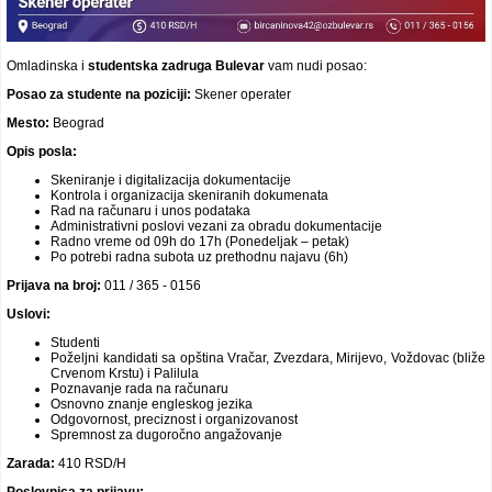
Omladinska i
studentska
zadruga Bulevar
vam nudi posao:
Posao za studente na poziciji:
Skener operater
Mesto:
Beograd
Opis posla:
Skeniranje i digitalizacija dokumentacije
Kontrola i organizacija skeniranih dokumenata
Rad na računaru i unos podataka
Administrativni poslovi vezani za obradu dokumentacije
Radno vreme od 09h do 17h (Ponedeljak – petak)
Po potrebi radna subota uz prethodnu najavu (6h)
Prijava na broj:
011 / 365 - 0156
Uslovi:
Studenti
Poželjni kandidati sa opština Vračar, Zvezdara, Mirijevo, Voždovac (bliže
Crvenom Krstu) i Palilula
Poznavanje rada na računaru
Osnovno znanje engleskog jezika
Odgovornost, preciznost i organizovanost
Spremnost za dugoročno angažovanje
Zarada:
410 RSD/H
Poslovnica za prijavu: