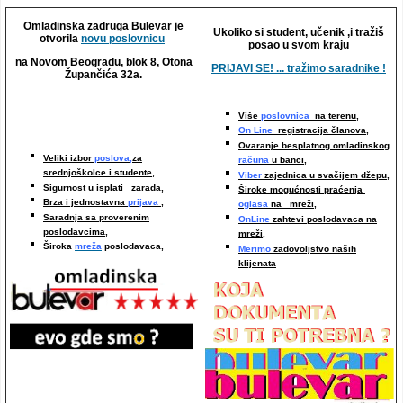
Video oglasi
Omladinska zadruga Bulevar je
Ukoliko si student, učenik ,i tražiš
otvorila
novu poslovnicu
posao u svom kraju
na Novom Beogradu, blok 8, Otona
PRIJAVI SE! ... tražimo saradnike !
Župančića 32a.
Više
poslovnica
na terenu,
On Line
registracija članova,
Ovaranje besplatnog omladinskog
Veliki izbor
poslova,
za
računa
u banci,
srednjoškolce i studente,
Viber
zajednica u svačijem džepu,
Sigurnost u isplati zarada,
Široke mogućnosti praćenja
Brza i jednostavna
prijava
,
oglasa
na mreži,
Saradnja sa proverenim
OnLine
zahtevi poslodavaca na
poslodavcima
,
mreži
,
Široka
mreža
poslodavaca,
Merimo
zadovoljstvo naših
klijenata