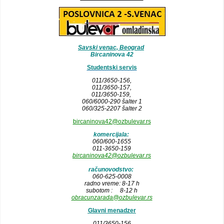
Savski venac, Beograd
Bircaninova 42
Studentski servis
011/3650-156,
011/3650-157
,
011/3650-159,
060/6000-290 šalter 1
060/325-2207 šalter 2
bircaninova42@ozbulevar.rs
komercijala:
060/600-1655
011-3650-159
bircaninova42@ozbulevar.rs
računovodstvo:
060-625-0008
radno vreme: 8-17 h
subotom : 8-12 h
obracunzarada@ozbulevar.rs
Glavni menadzer
011/3650-156,