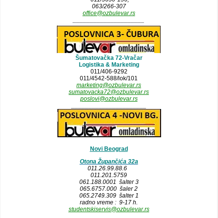
063/266-307
office@ozbulevar.rs
_____________________
Šumatovačka 72-Vračar
Logistika & Marketing
011/406-9292
011/4542-588/lok/101
marketing@ozbulevar.rs
sumatovacka72@ozbulevar.rs
poslovi@ozbulevar.rs
______________________
Novi Beograd
Otona Župančića 32a
011.26.99.88.6
011.201.5759
061.188.0001 šalter 3
065.6757.000 šaler 2
065.2749.309 šalter 1
radno vreme : 9-17 h.
studentskiservis@ozbulevar.rs