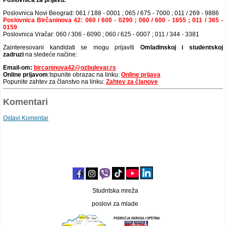
Poslovnica Novi Beograd: 061 / 188 - 0001 ; 065 / 675 - 7000 ; 011 / 269 - 9886
Poslovnica Birčaninova 42: 060 / 600 - 0290 ; 060 / 600 - 1655 ; 011 / 365 -
0159
Poslovnica Vračar: 060 / 306 - 6090 ; 060 / 625 - 0007 ; 011 / 344 - 3381
Zainteresovani kandidati se mogu prijaviti
Omladinskoj i studentskoj
zadruzi
na sledeće načine:
Email-om:
bircaninova42@ozbulevar.rs
Online prijavom
:Ispunite obrazac na linku:
Online prijava
Popunite zahtev za članstvo na linku:
Zahtev za članove
Komentari
Ostavi Komentar
Studntska mreža
poslovi za mlade