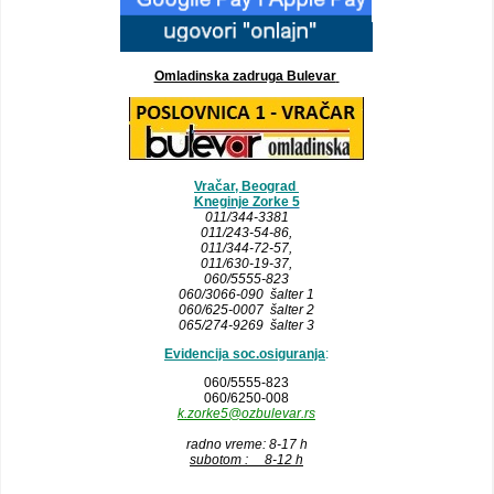
Omladinska zadruga Bulevar
Vračar, Beograd
Kneginje Zorke 5
011/344-3381
011/243-54-86
,
011/344-72-57,
011/630-19-37,
060/5555-823
060/3066-090 šalter 1
060/625-0007 šalter 2
065/274-9269 šalter 3
Evidencija soc.osiguranja
:
060/5555-823
060/6250-008
k.zorke5@ozbulevar.rs
radno vreme: 8-17 h
subotom : 8-12 h
__________________