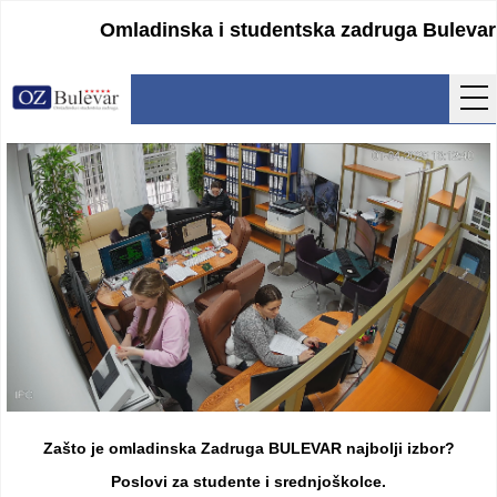
Omladinska i studentska zadruga Bulevar
Početna
Usluge
Uputstva
Cenovnik
Kontakt
Lokacija
Pristupanje
Zašto je omladinska Zadruga BULEVAR najbolji izbor?
Obrasci
Poslovi za studente i srednjoškolce.