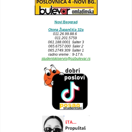
Novi Beograd
Otona Župančića 32a
011.26.99.88.6
011.201.5759
061.188.0001 šalter 3
065.6757.000 šaler 2
065.2749.309 šalter 1
radno vreme : 9-17 h.
studentskiservis@ozbulevar.rs