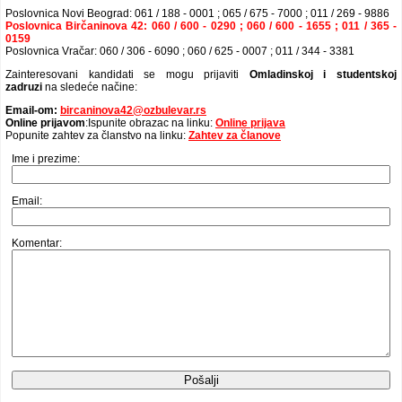
Poslovnica Novi Beograd: 061 / 188 - 0001 ; 065 / 675 - 7000 ; 011 / 269 - 9886
Poslovnica Birčaninova 42: 060 / 600 - 0290 ; 060 / 600 - 1655 ; 011 / 365 -
0159
Poslovnica Vračar: 060 / 306 - 6090 ; 060 / 625 - 0007 ; 011 / 344 - 3381
Zainteresovani kandidati se mogu prijaviti
Omladinskoj i studentskoj
zadruzi
na sledeće načine:
Email-om:
bircaninova42@ozbulevar.rs
Online prijavom
:Ispunite obrazac na linku:
Online prijava
Popunite zahtev za članstvo na linku:
Zahtev za članove
Ime i prezime:
Email:
Komentar: