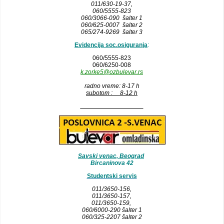
011/630-19-37,
060/5555-823
060/3066-090 šalter 1
060/625-0007 šalter 2
065/274-9269 šalter 3
Evidencija soc.osiguranja
:
060/5555-823
060/6250-008
k.zorke5@ozbulevar.rs
radno vreme: 8-17 h
subotom : 8-12 h
__________________
Savski venac, Beograd
Bircaninova 42
Studentski servis
011/3650-156,
011/3650-157
,
011/3650-159,
060/6000-290 šalter 1
060/325-2207 šalter 2