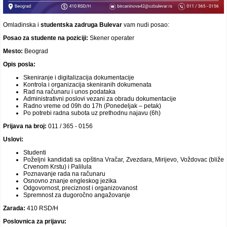
Video oglasi
Omladinska i
studentska
zadruga Bulevar
vam nudi posao:
Posao za studente na poziciji:
Skener operater
Mesto:
Beograd
Opis posla:
Skeniranje i digitalizacija dokumentacije
Kontrola i organizacija skeniranih dokumenata
Rad na računaru i unos podataka
Administrativni poslovi vezani za obradu dokumentacije
Radno vreme od 09h do 17h (Ponedeljak – petak)
Po potrebi radna subota uz prethodnu najavu (6h)
Prijava na broj:
011 / 365 - 0156
Uslovi:
Studenti
Poželjni kandidati sa opština Vračar, Zvezdara, Mirijevo, Voždovac (bliže
Crvenom Krstu) i Palilula
Poznavanje rada na računaru
Osnovno znanje engleskog jezika
Odgovornost, preciznost i organizovanost
Spremnost za dugoročno angažovanje
Zarada:
410 RSD/H
Poslovnica za prijavu: