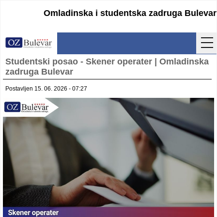
Omladinska i studentska zadruga Bulevar
Studentski posao - Skener operater | Omladinska
Početna
zadruga Bulevar
Usluge
Postavljen 15. 06. 2026 - 07:27
Uputstva
Cenovnik
Kontakt
Lokacija
Pristupanje
Obrasci