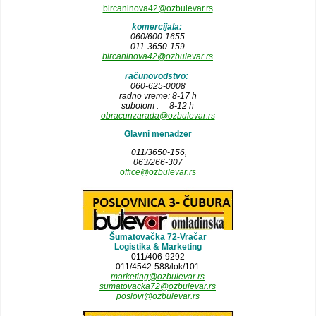
bircaninova42@ozbulevar.rs
komercijala:
060/600-1655
011-3650-159
bircaninova42@ozbulevar.rs
računovodstvo:
060-625-0008
radno vreme: 8-17 h
subotom : 8-12 h
obracunzarada@ozbulevar.rs
Glavni menadzer
011/3650-156,
063/266-307
office@ozbulevar.rs
_____________________
Šumatovačka 72-Vračar
Logistika & Marketing
011/406-9292
011/4542-588/lok/101
marketing@ozbulevar.rs
sumatovacka72@ozbulevar.rs
poslovi@ozbulevar.rs
______________________