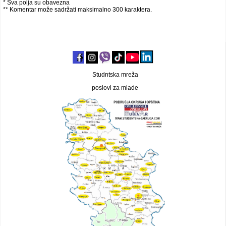
* Sva polja su obavezna
** Komentar može sadržati maksimalno 300 karaktera.
Studntska mreža
poslovi za mlade