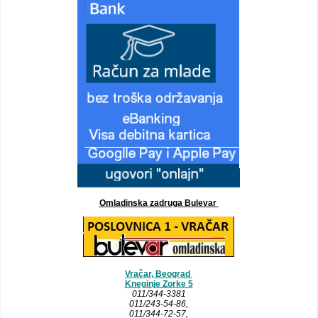
Omladinska zadruga Bulevar
Vračar, Beograd
Kneginje Zorke 5
011/344-3381
011/243-54-86
,
011/344-72-57,