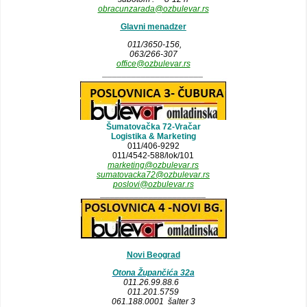
obracunzarada@ozbulevar.rs
Glavni menadzer
011/3650-156,
063/266-307
office@ozbulevar.rs
_____________________
Šumatovačka 72-Vračar
Logistika & Marketing
011/406-9292
011/4542-588/lok/101
marketing@ozbulevar.rs
sumatovacka72@ozbulevar.rs
poslovi@ozbulevar.rs
______________________
Novi Beograd
Otona Župančića 32a
011.26.99.88.6
011.201.5759
061.188.0001 šalter 3