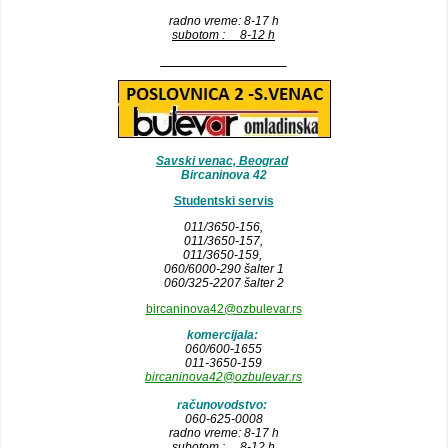
radno vreme: 8-17 h
subotom : 8-12 h
__________________
Savski venac, Beograd
Bircaninova 42
Studentski servis
011/3650-156,
011/3650-157
,
011/3650-159,
060/6000-290 šalter 1
060/325-2207 šalter 2
bircaninova42@ozbulevar.rs
komercijala:
060/600-1655
011-3650-159
bircaninova42@ozbulevar.rs
računovodstvo:
060-625-0008
radno vreme: 8-17 h
subotom : 8-12 h