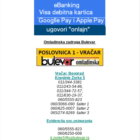
Omladinska zadruga Bulevar
Vračar, Beograd
Kneginje Zorke 5
011/344-3381
011/243-54-86
,
011/344-72-57,
011/630-19-37,
060/5555-823
060/3066-090 šalter 1
060/625-0007 šalter 2
065/274-9269 šalter 3
Evidencija soc.osiguranja
:
060/5555-823
060/6250-008
k.zorke5@ozbulevar.rs