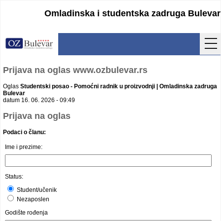
Omladinska i studentska zadruga Bulevar
Početna
Prijava na oglas www.ozbulevar.rs
Usluge
Oglas
Studentski posao - Pomoćni radnik u proizvodnji | Omladinska zadruga
Bulevar
datum 16. 06. 2026 - 09:49
Uputstva
Prijava na oglas
Cenovnik
Podaci o članu:
Ime i prezime:
Kontakt
Lokacija
Status:
Pristupanje
Student/učenik
Nezaposlen
Obrasci
Godište rođenja