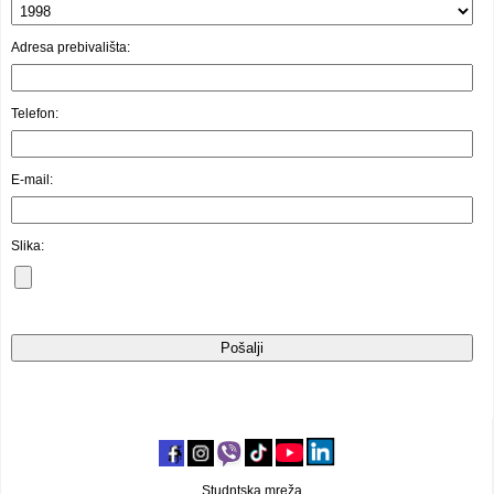
Video oglasi
Adresa prebivališta:
Telefon:
E-mail:
Slika:
Studntska mreža