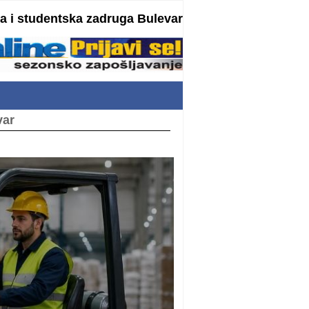
 i studentska zadruga Bulevar
var