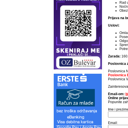
Rad 
Noćni
Obezb
Prijava na b
Uslovi:
Omlad
Posed
Odgov
Spre
Potre
Zarada:
160
Poslovnica z
Poslovnica N
Poslovnica B
Poslovnica Vr
Zainteresova
Email-om:
b
Online prij
Popunite zah
Ime i prezim
Email: