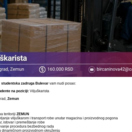
i
studentska
zadruga Bulevar
vam nudi posao:
dente na poziciji:
Viljuškarista
rad,
Zemun
a teritoriji
ZEMUN
ljanje viljuškarom i transport robe unutar magacina i proizvodnog pogona
r, istovar i premeštanje robe
ovanje procedura bezbednog rada
u dinamičnom proizvodnom okruženju