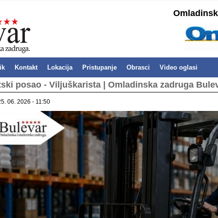
Omladinska
ik
Kontakt
Lokacija
Pristupanje
Obrasci
Video oglasi
ski posao - Viljuškarista | Omladinska zadruga Bule
25. 06. 2026 - 11:50