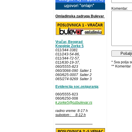
Komentar:
Omladinska zadruga Bulevar
Vračar, Beograd
Kneginje Zorke 5
011/344-3381
011/243-54-86
,
011/344-72-57,
* Sva polja 
011/630-19-37,
** Komentar 
060/5555-823
060/3066-090 šalter 1
060/625-0007 šalter 2
065/274-9269 šalter 3
Evidencija soc.osiguranja
:
060/5555-823
060/6250-008
k.zorke5@ozbulevar.rs
radno vreme: 8-17 h
subotom : 8-12 h
__________________