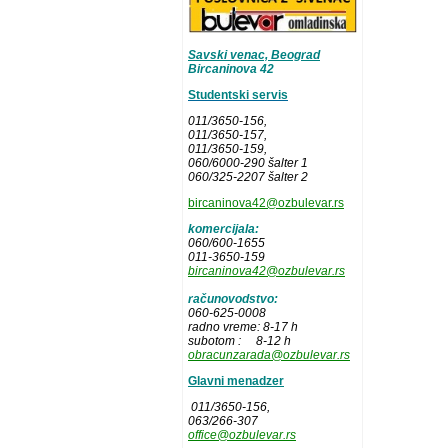
Savski venac, Beograd
Bircaninova 42
Studentski servis
011/3650-156,
011/3650-157
,
011/3650-159,
060/6000-290 šalter 1
060/325-2207 šalter 2
bircaninova42@ozbulevar.rs
komercijala:
060/600-1655
011-3650-159
bircaninova42@ozbulevar.rs
računovodstvo:
060-625-0008
radno vreme: 8-17 h
subotom : 8-12 h
obracunzarada@ozbulevar.rs
Glavni menadzer
011/3650-156,
063/266-307
office@ozbulevar.rs