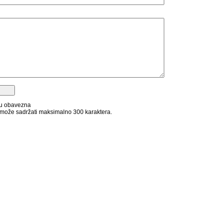
su obavezna
može sadržati maksimalno 300 karaktera.