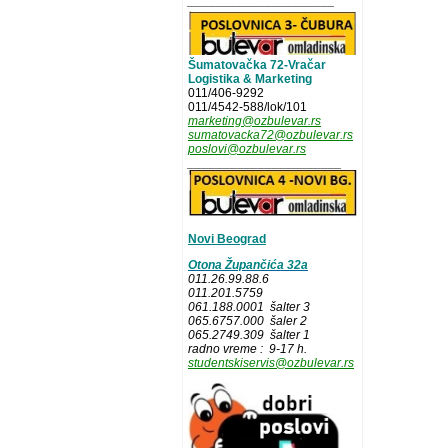
_____________________
Šumatovačka 72-Vračar
Logistika & Marketing
011/406-9292
011/4542-588/lok/101
marketing@ozbulevar.rs
sumatovacka72@ozbulevar.rs
poslovi@ozbulevar.rs
______________________
Novi Beograd
Otona Župančića 32a
011.26.99.88.6
011.201.5759
061.188.0001 šalter 3
065.6757.000 šaler 2
065.2749.309 šalter 1
radno vreme : 9-17 h.
studentskiservis@ozbulevar.rs