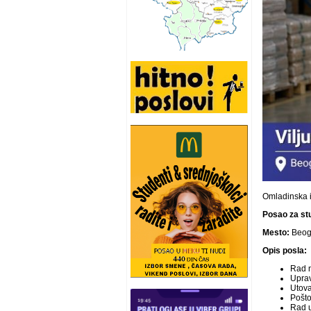
Omladinska 
Posao za stu
Mesto:
Beog
Opis posla:
Rad n
Uprav
Utova
Pošt
Rad 