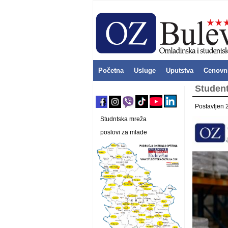
Početna
Usluge
Uputstva
Cenovn
Student
Postavljen 
Studntska mreža
poslovi za mlade