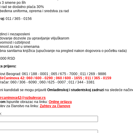
u 3 smene po 8h
 rad se dodatno plaća 30%
eđena uniforma, oprema i sredstva za rad
roj:
011 / 365 - 0156
inci i nezaposleni
ovanje dozvole za upravljanje viljuškarom
ornost i ozbiljnost
mnost za rad u smenama
bna sanitarna knjižica (upućivanje na pregled nakon dogovora o početku rada)
.000 RSD
a prijavu:
ovi Beograd: 061 / 188 - 0001 ; 065 / 675 - 7000 ; 011 / 269 - 9886
irčaninova 42: 060 / 600 - 0290 ; 060 / 600 - 1655 ; 011 / 365 - 0159
ačar: 060 / 306 - 6090 ; 060 / 625 - 0007 ; 011 / 344 - 3381
ni kandidati se mogu prijaviti
Omladinskoj i studentskoj zadruzi
na sledeće način
ircaninova42@ozbulevar.rs
avom
:Ispunite obrazac na linku:
Online prijava
tev za članstvo na linku:
Zahtev za članove
e: