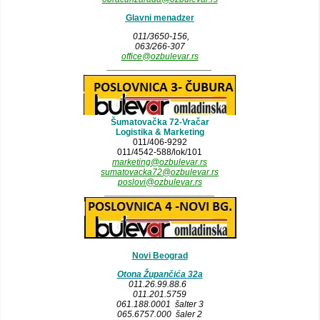
Glavni menadzer
011/3650-156,
063/266-307
office@ozbulevar.rs
_____________________
Šumatovačka 72-Vračar
Logistika & Marketing
011/406-9292
011/4542-588/lok/101
marketing@ozbulevar.rs
sumatovacka72@ozbulevar.rs
poslovi@ozbulevar.rs
______________________
Novi Beograd
Otona Župančića 32a
011.26.99.88.6
011.201.5759
061.188.0001 šalter 3
065.6757.000 šaler 2