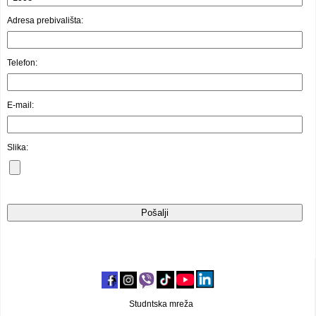
Video oglasi
Adresa prebivališta:
Telefon:
E-mail:
Slika:
Studntska mreža