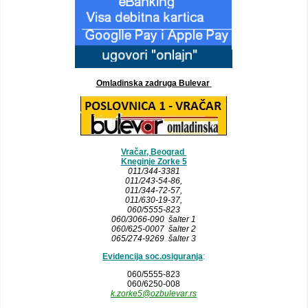
Omladinska zadruga Bulevar
Vračar, Beograd
Kneginje Zorke 5
011/344-3381
011/243-54-86
,
011/344-72-57,
011/630-19-37,
060/5555-823
060/3066-090 šalter 1
060/625-0007 šalter 2
065/274-9269 šalter 3
Evidencija soc.osiguranja
:
060/5555-823
060/6250-008
k.zorke5@ozbulevar.rs