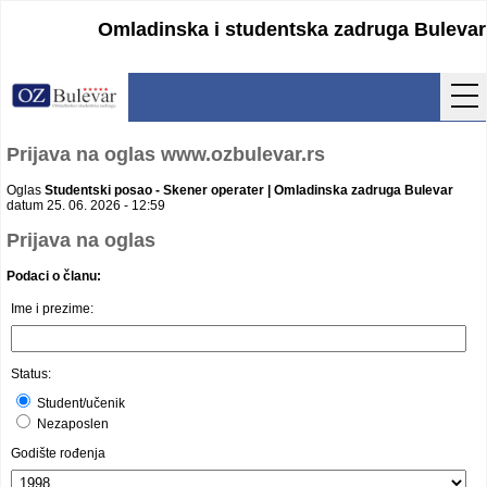
Omladinska i studentska zadruga Bulevar
Početna
Prijava na oglas www.ozbulevar.rs
Usluge
Oglas
Studentski posao - Skener operater | Omladinska zadruga Bulevar
datum 25. 06. 2026 - 12:59
Uputstva
Prijava na oglas
Podaci o članu:
Cenovnik
Ime i prezime:
Kontakt
Lokacija
Status:
Student/učenik
Pristupanje
Nezaposlen
Godište rođenja
Obrasci