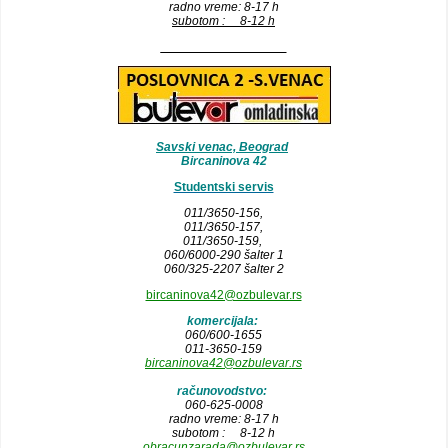
radno vreme: 8-17 h
subotom : 8-12 h
__________________
Savski venac, Beograd
Bircaninova 42
Studentski servis
011/3650-156,
011/3650-157
,
011/3650-159,
060/6000-290 šalter 1
060/325-2207 šalter 2
bircaninova42@ozbulevar.rs
komercijala:
060/600-1655
011-3650-159
bircaninova42@ozbulevar.rs
računovodstvo:
060-625-0008
radno vreme: 8-17 h
subotom : 8-12 h
obracunzarada@ozbulevar.rs