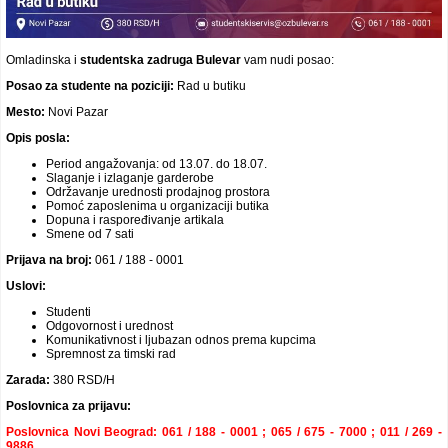
Omladinska i
studentska
zadruga Bulevar
vam nudi posao:
Posao za studente na poziciji:
Rad u butiku
Mesto:
Novi Pazar
Opis posla:
Period angažovanja: od 13.07. do 18.07.
Slaganje i izlaganje garderobe
Održavanje urednosti prodajnog prostora
Pomoć zaposlenima u organizaciji butika
Dopuna i raspoređivanje artikala
Smene od 7 sati
Prijava na broj:
061 / 188 - 0001
Uslovi:
Studenti
Odgovornost i urednost
Komunikativnost i ljubazan odnos prema kupcima
Spremnost za timski rad
Zarada:
380 RSD/H
Poslovnica za prijavu:
Poslovnica Novi Beograd: 061 / 188 - 0001 ; 065 / 675 - 7000 ; 011 / 269 -
9886