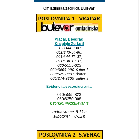
Omladinska zadruga Bulevar
Vračar, Beograd
Kneginje Zorke 5
011/344-3381
011/243-54-86
,
011/344-72-57,
011/630-19-37,
060/5555-823
060/3066-090 šalter 1
060/625-0007 šalter 2
065/274-9269 šalter 3
Evidencija soc.osiguranja
:
060/5555-823
060/6250-008
k.zorke5@ozbulevar.rs
radno vreme: 8-17 h
subotom : 8-12 h
__________________