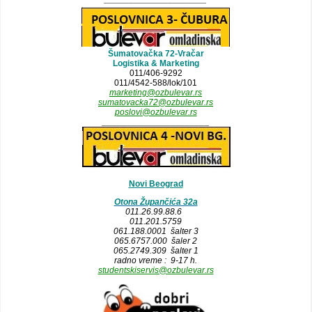
Šumatovačka 72-Vračar
Logistika & Marketing
011/406-9292
011/4542-588/lok/101
marketing@ozbulevar.rs
sumatovacka72@ozbulevar.rs
poslovi@ozbulevar.rs
______________________
Novi Beograd
Otona Župančića 32a
011.26.99.88.6
011.201.5759
061.188.0001 šalter 3
065.6757.000 šaler 2
065.2749.309 šalter 1
radno vreme : 9-17 h.
studentskiservis@ozbulevar.rs