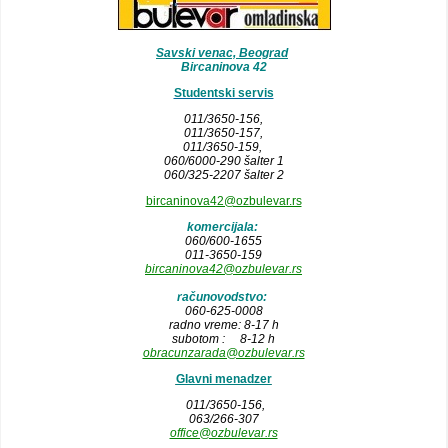
Savski venac, Beograd
Bircaninova 42
Studentski servis
011/3650-156,
011/3650-157
,
011/3650-159,
060/6000-290 šalter 1
060/325-2207 šalter 2
bircaninova42@ozbulevar.rs
komercijala:
060/600-1655
011-3650-159
bircaninova42@ozbulevar.rs
računovodstvo:
060-625-0008
radno vreme: 8-17 h
subotom : 8-12 h
obracunzarada@ozbulevar.rs
Glavni menadzer
011/3650-156,
063/266-307
office@ozbulevar.rs
_____________________