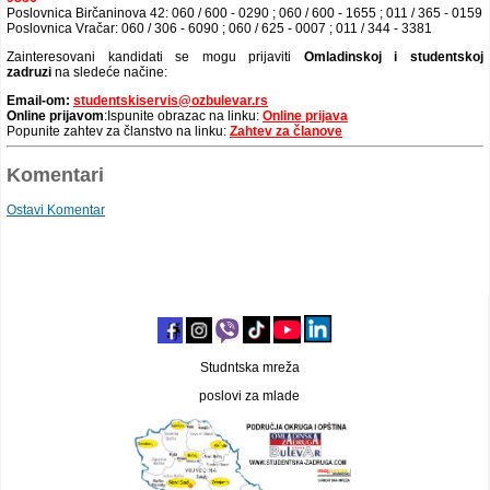
Poslovnica Birčaninova 42: 060 / 600 - 0290 ; 060 / 600 - 1655 ; 011 / 365 - 0159
Poslovnica Vračar: 060 / 306 - 6090 ; 060 / 625 - 0007 ; 011 / 344 - 3381
Zainteresovani kandidati se mogu prijaviti
Omladinskoj i studentskoj
zadruzi
na sledeće načine:
Email-om:
studentskiservis@ozbulevar.rs
Online prijavom
:Ispunite obrazac na linku:
Online prijava
Popunite zahtev za članstvo na linku:
Zahtev za članove
Komentari
Ostavi Komentar
Studntska mreža
poslovi za mlade