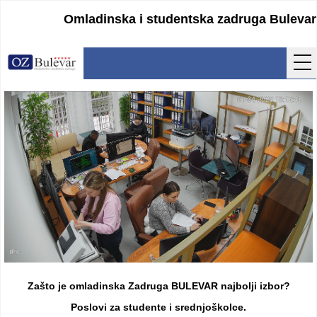
Omladinska i studentska zadruga Bulevar
Početna
Usluge
Uputstva
Cenovnik
Kontakt
Lokacija
Pristupanje
Zašto je omladinska Zadruga BULEVAR najbolji izbor?
Obrasci
Poslovi za studente i srednjoškolce.