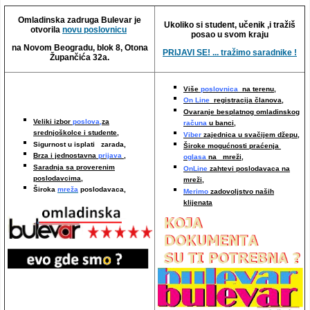
Video oglasi
Omladinska zadruga Bulevar je
Ukoliko si student, učenik ,i tražiš
otvorila
novu poslovnicu
posao u svom kraju
na Novom Beogradu, blok 8, Otona
PRIJAVI SE! ... tražimo saradnike !
Župančića 32a.
Više
poslovnica
na terenu,
On Line
registracija članova,
Ovaranje besplatnog omladinskog
Veliki izbor
poslova,
za
računa
u banci,
srednjoškolce i studente,
Viber
zajednica u svačijem džepu,
Sigurnost u isplati zarada,
Široke mogućnosti praćenja
Brza i jednostavna
prijava
,
oglasa
na mreži,
Saradnja sa proverenim
OnLine
zahtevi poslodavaca na
poslodavcima
,
mreži
,
Široka
mreža
poslodavaca,
Merimo
zadovoljstvo naših
klijenata