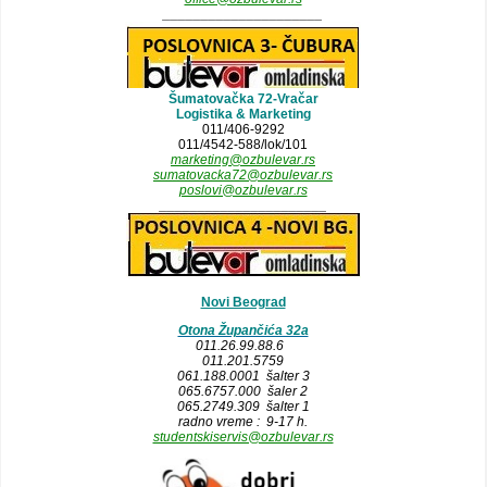
_____________________
Šumatovačka 72-Vračar
Logistika & Marketing
011/406-9292
011/4542-588/lok/101
marketing@ozbulevar.rs
sumatovacka72@ozbulevar.rs
poslovi@ozbulevar.rs
______________________
Novi Beograd
Otona Župančića 32a
011.26.99.88.6
011.201.5759
061.188.0001 šalter 3
065.6757.000 šaler 2
065.2749.309 šalter 1
radno vreme : 9-17 h.
studentskiservis@ozbulevar.rs