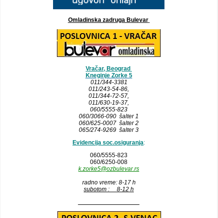
Omladinska zadruga Bulevar
Vračar, Beograd
Kneginje Zorke 5
011/344-3381
011/243-54-86
,
011/344-72-57,
011/630-19-37,
060/5555-823
060/3066-090 šalter 1
060/625-0007 šalter 2
065/274-9269 šalter 3
Evidencija soc.osiguranja
:
060/5555-823
060/6250-008
k.zorke5@ozbulevar.rs
radno vreme: 8-17 h
subotom : 8-12 h
__________________