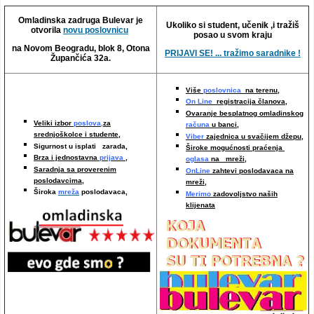
Video oglasi
Omladinska zadruga Bulevar je
Ukoliko si student, učenik ,i tražiš
otvorila
novu poslovnicu
posao u svom kraju
na Novom Beogradu, blok 8, Otona
PRIJAVI SE! ... tražimo saradnike !
Župančića 32a.
Više
poslovnica
na terenu,
On Line
registracija članova,
Ovaranje besplatnog omladinskog
Veliki izbor
poslova,
za
računa
u banci,
srednjoškolce i studente,
Viber
zajednica u svačijem džepu,
Sigurnost u isplati zarada,
Široke mogućnosti praćenja
Brza i jednostavna
prijava
,
oglasa
na mreži,
Saradnja sa proverenim
OnLine
zahtevi poslodavaca na
poslodavcima
,
mreži
,
Široka
mreža
poslodavaca,
Merimo
zadovoljstvo naših
klijenata