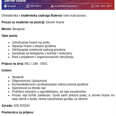
Omladinska i
studentska
zadruga Bulevar
vam nudi posao:
Posao za studente na poziciji:
Server hrane
Mesto:
Beograd
Opis posla:
Usluživanje hrane na pultu
Sipanje hrane u tanjire gostima
Održavanje urednosti radnog prostora
Saradnja sa kolegama u kuhinji i restoranu
Rad u prijatnom i organizovanom okruženju
Prijava na broj:
061 / 188 - 0001
Uslovi:
Studenti
Odgovornost i ljubaznost
Komunikativnost i profesionalan odnos prema gostima
Spremnost za timski rad
Poželjno iskustvo u ugostiteljstvu, ali nije neophodno
Posao nije fizički zahtevan. Gosti sami prilaze pultu, a server hrane im
sipa obrok u tanjir, nema usluživanja gostiju za stolom
Zarada:
500 RSD/H
Poslovnica za prijavu: