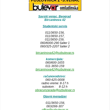
Savski venac, Beograd
Bircaninova 42
Studentski servis
011/3650-156,
011/3650-157
,
011/3650-159,
060/6000-290 šalter 1
060/325-2207 šalter 2
bircaninova42@ozbulevar.rs
komercijala:
060/600-1655
011-3650-159
bircaninova42@ozbulevar.rs
računovodstvo:
060-625-0008
radno vreme: 8-17 h
subotom : 8-12 h
obracunzarada@ozbulevar.rs
Glavni menadzer
011/3650-156,
063/266-307
office@ozbulevar.rs