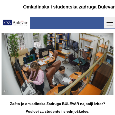
Omladinska i studentska zadruga Bulevar
Početna
Usluge
Uputstva
Cenovnik
Kontakt
Lokacija
Pristupanje
Zašto je omladinska Zadruga BULEVAR najbolji izbor?
Obrasci
Poslovi za studente i srednjoškolce.