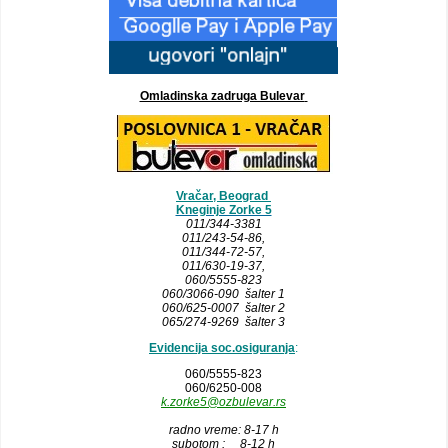
Omladinska zadruga Bulevar
Vračar, Beograd
Kneginje Zorke 5
011/344-3381
011/243-54-86
,
011/344-72-57,
011/630-19-37,
060/5555-823
060/3066-090 šalter 1
060/625-0007 šalter 2
065/274-9269 šalter 3
Evidencija soc.osiguranja
:
060/5555-823
060/6250-008
k.zorke5@ozbulevar.rs
radno vreme: 8-17 h
subotom : 8-12 h