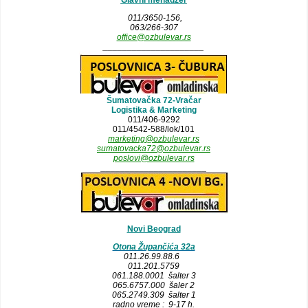
Glavni menadzer
011/3650-156,
063/266-307
office@ozbulevar.rs
_____________________
Šumatovačka 72-Vračar
Logistika & Marketing
011/406-9292
011/4542-588/lok/101
marketing@ozbulevar.rs
sumatovacka72@ozbulevar.rs
poslovi@ozbulevar.rs
______________________
Novi Beograd
Otona Župančića 32a
011.26.99.88.6
011.201.5759
061.188.0001 šalter 3
065.6757.000 šaler 2
065.2749.309 šalter 1
radno vreme : 9-17 h.