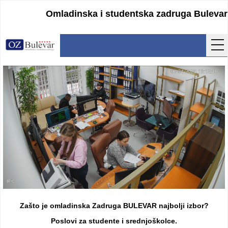
Omladinska i studentska zadruga Bulevar
Početna
Usluge
Uputstva
Cenovnik
Kontakt
Lokacija
Pristupanje
Zašto je omladinska Zadruga BULEVAR najbolji izbor?
Obrasci
Poslovi za studente i srednjoškolce.