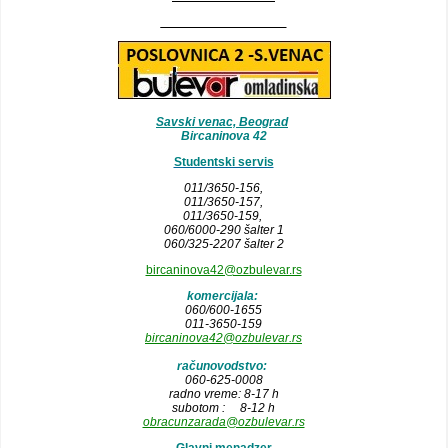
__________________
Savski venac, Beograd
Bircaninova 42
Studentski servis
011/3650-156,
011/3650-157
,
011/3650-159,
060/6000-290 šalter 1
060/325-2207 šalter 2
bircaninova42@ozbulevar.rs
komercijala:
060/600-1655
011-3650-159
bircaninova42@ozbulevar.rs
računovodstvo:
060-625-0008
radno vreme: 8-17 h
subotom : 8-12 h
obracunzarada@ozbulevar.rs