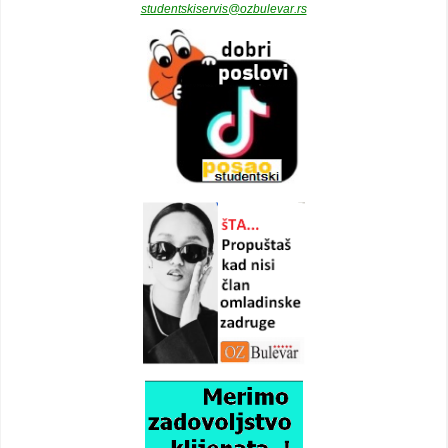
studentskiservis@ozbulevar.rs