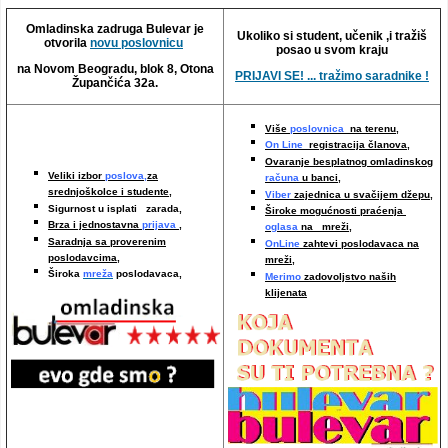
Video oglasi
Omladinska zadruga Bulevar je
Ukoliko si student, učenik ,i tražiš
otvorila
novu poslovnicu
posao u svom kraju
na Novom Beogradu, blok 8, Otona
PRIJAVI SE! ... tražimo saradnike !
Župančića 32a.
Više
poslovnica
na terenu,
On Line
registracija članova,
Ovaranje besplatnog omladinskog
Veliki izbor
poslova,
za
računa
u banci,
srednjoškolce i studente,
Viber
zajednica u svačijem džepu,
Sigurnost u isplati zarada,
Široke mogućnosti praćenja
Brza i jednostavna
prijava
,
oglasa
na mreži,
Saradnja sa proverenim
OnLine
zahtevi poslodavaca na
poslodavcima
,
mreži
,
Široka
mreža
poslodavaca,
Merimo
zadovoljstvo naših
klijenata