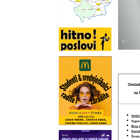
Omladi
na 
Veliki
Sigur
Brza 
Sarad
Širo