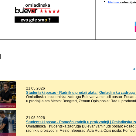
Merimo
zadovoljstv
i
<
21.05.2026
Studentski posao - Radnik u prodaji alata | Omladinska zadruga
Omladinska i studentska zadruga Bulevar vam nudi posao: Posao za
u prodaji alata Mesto: Beograd, Zemun Opis posla: Rad u prodavnici
21.05.2026
Studentski posao - Pomoćni radnik u proizvodnji | Omladinska 
Omladinska i studentska zadruga Bulevar vam nudi posao: Posao z
radnik u proizvodnji Mesto: Beograd, Ada Huja Opis posla: Pomoćni