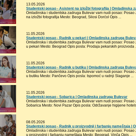
13.05.2026
Studentski posao - Asistent na izložbi fotografija | Omladinska
Omladinska i studentska zadruga Bulevar vam nudi posao: Posao za 
na izložbi fotografija Mesto: Beograd, Silosi Dorćol Opis ...
11.05.2026
Studentski posao - Radnik u pekari | Omladinska zadruga Bulev
Omladinska i studentska zadruga Bulevar vam nudi posao: Posao za
u pekari Mesto: Beograd Opis posla: Prodaja pekarskih proizvoda .
11.05.2026
Studentski posao - Radnik u butiku | Omladinska zadruga Bulev
Omladinska i studentska zadruga Bulevar vam nudi posao: Posao za
u butiku Mesto: Pančevo Opis posla: Ispomoć u radnji Slaganje ...
11.05.2026
Studentski posao - Sobarica | Omladinska zadruga Bulevar
Omladinska i studentska zadruga Bulevar vam nudi posao: Posao za
Sobarica Mesto: Novi Pazar Opis posla: Održavanje higijene hotelsk
08.05.2026
Studentski posao - Radnik u proizvodnji i farbanju nameštaja |
Omladinska i studentska zadruga Bulevar vam nudi posao: Posao za
u proizvodnji i farbanju nameštaja Mesto: Beograd, Vinča Opis ...