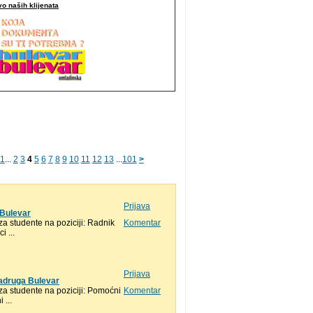
o naših klijenata
1
...
2
3
4
5
6
7
8
9
10
11
12
13
...
101
>
Prijava
 Bulevar
 studente na poziciji: Radnik
Komentar
 ...
Prijava
zadruga Bulevar
a studente na poziciji: Pomoćni
Komentar
 ...