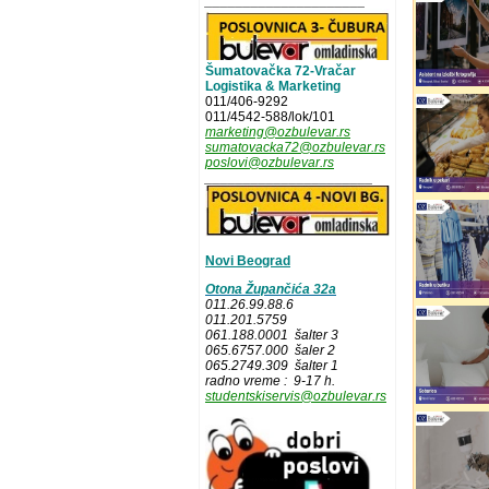
_____________________
Šumatovačka 72-Vračar
Logistika & Marketing
011/406-9292
011/4542-588/lok/101
marketing@ozbulevar.rs
sumatovacka72@ozbulevar.rs
poslovi@ozbulevar.rs
______________________
Novi Beograd
Otona Župančića 32a
011.26.99.88.6
011.201.5759
061.188.0001 šalter 3
065.6757.000 šaler 2
065.2749.309 šalter 1
radno vreme : 9-17 h.
studentskiservis@ozbulevar.rs