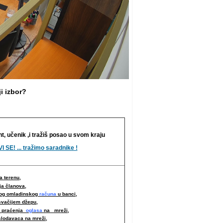
i izbor?
nt, učenik ,i tražiš posao u svom kraju
I SE! ... tražimo saradnike !
 terenu,
ja članova,
nog omladinskog
računa
u banci,
svačijem džepu,
i praćenja
oglasa
na mreži,
slodavaca na mreži
,