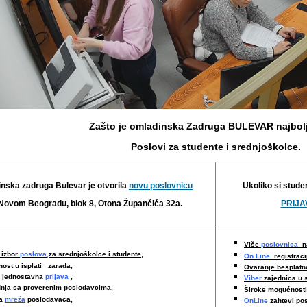
Zašto je omladinska Zadruga BULEVAR najbolj
Poslovi za studente i srednjoškolce.
nska zadruga Bulevar je otvorila
novu poslovnicu
Ukoliko si stude
Novom Beogradu, blok 8, Otona Župančića 32a.
PRIJAV
Više
poslovnica
na
 izbor
poslova,
za srednjoškolce i studente,
On Line
registraci
nost u isplati zarada,
Ovaranje besplat
i jednostavna
prijava
,
Viber
zajednica u 
nja sa proverenim poslodavcima
,
Široke mogućnost
ka
mreža
poslodavaca,
OnLine
zahtevi po