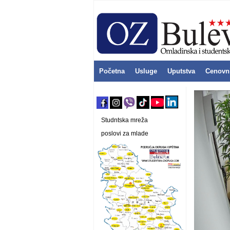
Početna
Usluge
Uputstva
Cenovn
Studntska mreža
poslovi za mlade