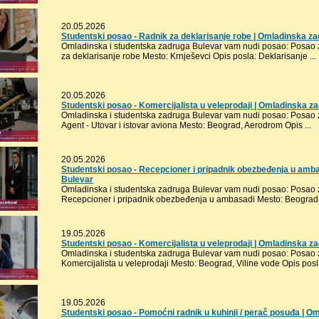
20.05.2026
Studentski posao - Radnik za deklarisanje robe | Omladinska z
Omladinska i studentska zadruga Bulevar vam nudi posao: Posao za
za deklarisanje robe Mesto: Krnješevci Opis posla: Deklarisanje ...
20.05.2026
Studentski posao - Komercijalista u veleprodaji | Omladinska z
Omladinska i studentska zadruga Bulevar vam nudi posao: Posao z
Agent - Utovar i istovar aviona Mesto: Beograd, Aerodrom Opis ...
20.05.2026
Studentski posao - Recepcioner i pripadnik obezbeđenja u amb
Bulevar
Omladinska i studentska zadruga Bulevar vam nudi posao: Posao za
Recepcioner i pripadnik obezbeđenja u ambasadi Mesto: Beograd O
19.05.2026
Studentski posao - Komercijalista u veleprodaji | Omladinska z
Omladinska i studentska zadruga Bulevar vam nudi posao: Posao za
Komercijalista u veleprodaji Mesto: Beograd, Viline vode Opis posla
19.05.2026
Studentski posao - Pomoćni radnik u kuhinji / perač posuđa | 