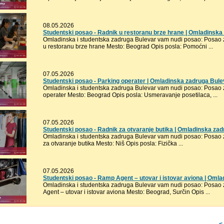
08.05.2026
Studentski posao - Radnik u restoranu brze hrane | Omladinska
Omladinska i studentska zadruga Bulevar vam nudi posao: Posao za
u restoranu brze hrane Mesto: Beograd Opis posla: Pomoćni ...
07.05.2026
Studentski posao - Parking operater | Omladinska zadruga Bule
Omladinska i studentska zadruga Bulevar vam nudi posao: Posao za
operater Mesto: Beograd Opis posla: Usmeravanje posetilaca, ...
07.05.2026
Studentski posao - Radnik za otvaranje butika | Omladinska za
Omladinska i studentska zadruga Bulevar vam nudi posao: Posao za
za otvaranje butika Mesto: Niš Opis posla: Fizička ...
07.05.2026
Studentski posao - Ramp Agent – utovar i istovar aviona | Oml
Omladinska i studentska zadruga Bulevar vam nudi posao: Posao z
Agent – utovar i istovar aviona Mesto: Beograd, Surčin Opis ...