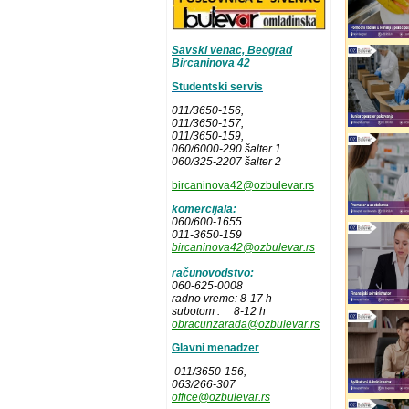
Savski venac, Beograd
Bircaninova 42
Studentski servis
011/3650-156,
011/3650-157
,
011/3650-159,
060/6000-290 šalter 1
060/325-2207 šalter 2
bircaninova42@ozbulevar.rs
komercijala:
060/600-1655
011-3650-159
bircaninova42@ozbulevar.rs
računovodstvo:
060-625-0008
radno vreme: 8-17 h
subotom : 8-12 h
obracunzarada@ozbulevar.rs
Glavni menadzer
011/3650-156,
063/266-307
office@ozbulevar.rs