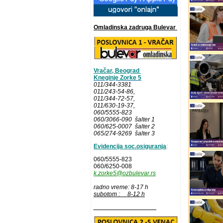
Omladinska zadruga Bulevar
Vračar, Beograd
Kneginje Zorke 5
011/344-3381
011/243-54-86
,
011/344-72-57,
011/630-19-37,
060/5555-823
060/3066-090 šalter 1
060/625-0007 šalter 2
065/274-9269 šalter 3
Evidencija soc.osiguranja
:
060/5555-823
060/6250-008
k.zorke5@ozbulevar.rs
radno vreme: 8-17 h
subotom : 8-12 h
__________________