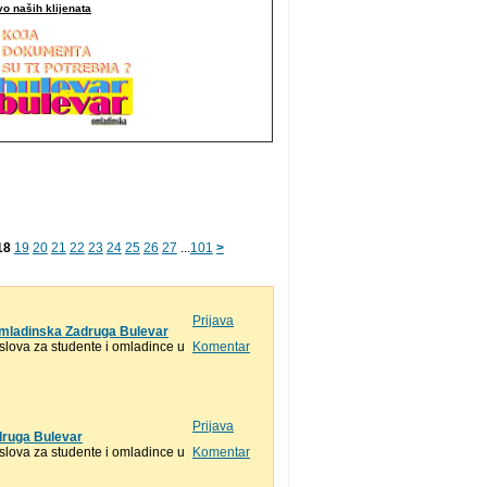
o naših klijenata
18
19
20
21
22
23
24
25
26
27
...
101
>
Prijava
Omladinska Zadruga Bulevar
lova za studente i omladince u
Komentar
Prijava
druga Bulevar
lova za studente i omladince u
Komentar