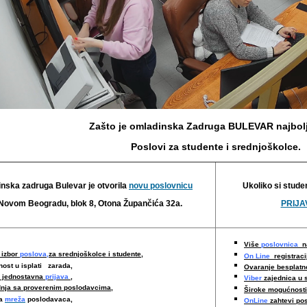
Zašto je omladinska Zadruga BULEVAR najbolj
Poslovi za studente i srednjoškolce.
nska zadruga Bulevar je otvorila
novu poslovnicu
Ukoliko si stude
Novom Beogradu, blok 8, Otona Župančića 32a.
PRIJAV
Više
poslovnica
na
 izbor
poslova,
za srednjoškolce i studente,
On Line
registraci
nost u isplati zarada,
Ovaranje besplat
i jednostavna
prijava
,
Viber
zajednica u 
nja sa proverenim poslodavcima
,
Široke mogućnost
ka
mreža
poslodavaca,
OnLine
zahtevi po