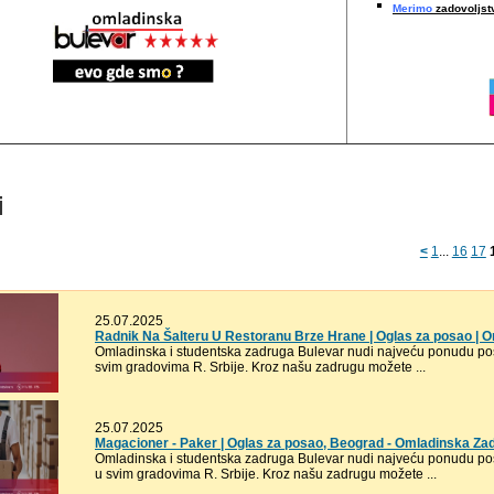
Merimo
zadovoljstv
i
<
1
...
16
17
25.07.2025
Radnik Na Šalteru U Restoranu Brze Hrane | Oglas za posao | 
Omladinska i studentska zadruga Bulevar nudi najveću ponudu pos
svim gradovima R. Srbije. Kroz našu zadrugu možete ...
25.07.2025
Magacioner - Paker | Oglas za posao, Beograd - Omladinska Za
Omladinska i studentska zadruga Bulevar nudi najveću ponudu pos
u svim gradovima R. Srbije. Kroz našu zadrugu možete ...